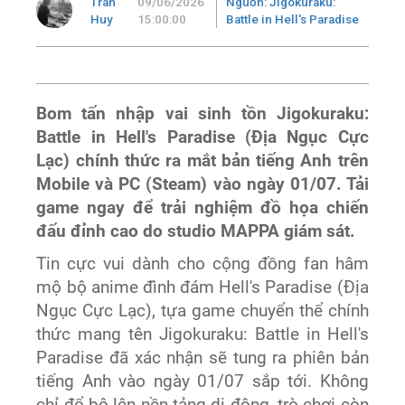
Tran
09/06/2026
Nguồn: Jigokuraku:
Huy
15:00:00
Battle in Hell's Paradise
Bom tấn nhập vai sinh tồn Jigokuraku:
Battle in Hell's Paradise (Địa Ngục Cực
Lạc) chính thức ra mắt bản tiếng Anh trên
Mobile và PC (Steam) vào ngày 01/07. Tải
game ngay để trải nghiệm đồ họa chiến
đấu đỉnh cao do studio MAPPA giám sát.
Tin cực vui dành cho cộng đồng fan hâm
mộ bộ anime đình đám Hell's Paradise (Địa
Ngục Cực Lạc), tựa game chuyển thể chính
thức mang tên Jigokuraku: Battle in Hell's
Paradise đã xác nhận sẽ tung ra phiên bản
tiếng Anh vào ngày 01/07 sắp tới. Không