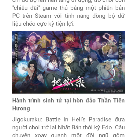
chỉ đổ bộ lên nền tảng di động, trò chơi còn
"chiêu đãi" game thủ bằng một phiên bản
PC trên Steam với tính năng đồng bộ dữ
liệu chéo cực kỳ tiện lợi.
Hành trình sinh tử tại hòn đảo Thần Tiên
Hương
Jigokuraku: Battle in Hell's Paradise đưa
người chơi trở lại Nhật Bản thời kỳ Edo. Câu
chuyện xoay quanh một đội ngũ gồm