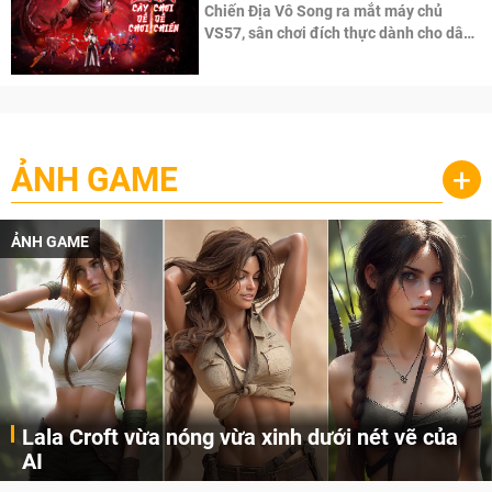
Chiến Địa Vô Song ra mắt máy chủ
VS57, sân chơi đích thực dành cho dân
cày
ẢNH GAME
+
ẢNH GAME
Lala Croft vừa nóng vừa xinh dưới nét vẽ của
AI