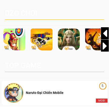
một cuộc phiêu lưu sinh tồn nhiều người chơi mới hiện
Palworld Online
đang được phát triển dựa trên IP Palworld nổi tiếng toàn
DZO CHƠI
cầu, theo giấy phép chính thức từ công ty game Nhật Bản
Pocketpair, Inc.
TOP GAME
5
Naruto Đại Chiến Mobile
MOBI