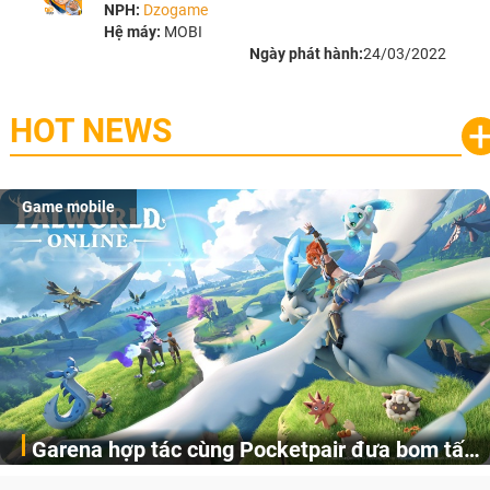
NPH:
Dzogame
Hệ máy:
MOBI
Ngày phát hành:
24/03/2022
HOT NEWS
Game mobile
Garena hợp tác cùng Pocketpair đưa bom tấn
Garena Singapore hôm nay đã công bố Palworld Online,
săn thú sinh tồn lên di động với tên gọi