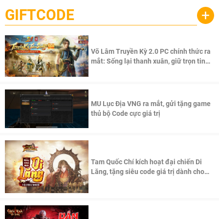
GIFTCODE
+
Võ Lâm Truyền Kỳ 2.0 PC chính thức ra
mắt: Sống lại thanh xuân, giữ trọn tinh
thần Võ Lâm
MU Lục Địa VNG ra mắt, gửi tặng game
thủ bộ Code cực giá trị
Tam Quốc Chí kích hoạt đại chiến Di
Lăng, tặng siêu code giá trị dành cho
100 độc giả đầu tiên.