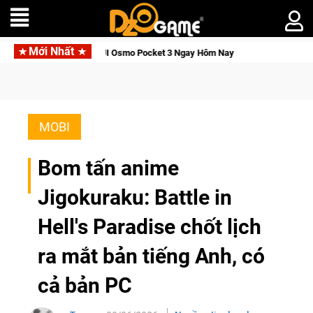
Mới Nhất
Tỉnh, Săn DJI Osmo Pocket 3 Ngay Hôm Nay
Lineage W – Quyền
MOBI
Bom tấn anime
Jigokuraku: Battle in
Hell's Paradise chốt lịch
ra mắt bản tiếng Anh, có
cả bản PC