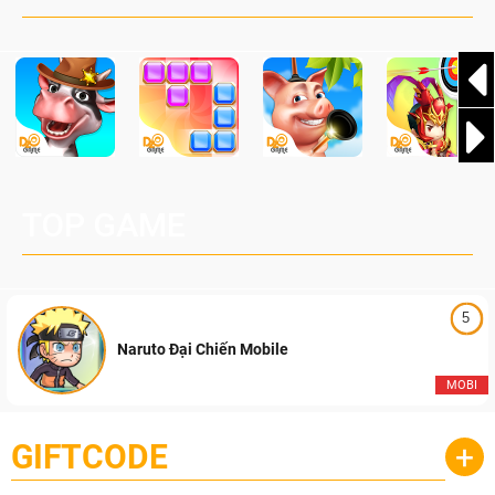
Pocketpair, Inc.
TOP GAME
5
Naruto Đại Chiến Mobile
MOBI
GIFTCODE
+