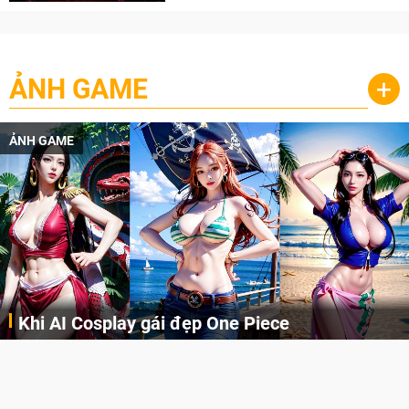
ẢNH GAME
+
ẢNH GAME
Cosplay Xiangling siêu cute
Cùng thưởng thức những hình ảnh cosplay Xiangling trong Genshin Impact siêu dễ thương của người dùng Weibo "阿包也是兔娘"