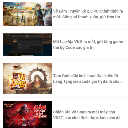
Võ Lâm Truyền Kỳ 2.0 PC chính thức ra
mắt: Sống lại thanh xuân, giữ trọn tinh
thần Võ Lâm
MU Lục Địa VNG ra mắt, gửi tặng game
thủ bộ Code cực giá trị
Tam Quốc Chí kích hoạt đại chiến Di
Lăng, tặng siêu code giá trị dành cho
100 độc giả đầu tiên.
Chiến Địa Vô Song ra mắt máy chủ
VS57, sân chơi đích thực dành cho dân
cày