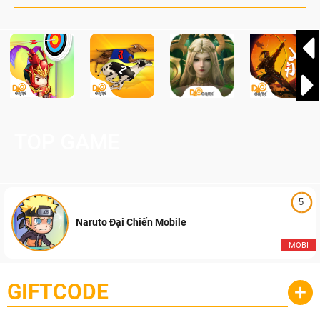
Pocketpair, Inc.
TOP GAME
5
Naruto Đại Chiến Mobile
MOBI
GIFTCODE
+