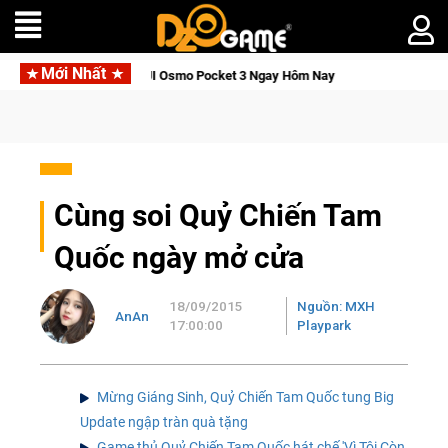
Mới Nhất
cket 3 Ngay Hôm Nay
Lineage W – Quyền lực và tài phú sẽ về 
Cùng soi Quỷ Chiến Tam
Quốc ngày mở cửa
18/09/2015
Nguồn: MXH
AnAn
17:00:00
Playpark
Mừng Giáng Sinh, Quỷ Chiến Tam Quốc tung Big
Update ngập tràn quà tặng
Game thủ Quỷ Chiến Tam Quốc hát chế 'Vì Tôi Còn