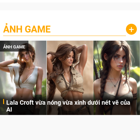
ẢNH GAME
+
ẢNH GAME
Lala Croft vừa nóng vừa xinh dưới nét vẽ của
AI
Cùng đến với những hình ảnh Lala Croft của Tomb Raider dưới nét vẽ của AI. Một cô nàng xinh đẹp, nóng bỏng nhưng cũng rắn rỏi và mạnh mẽ.