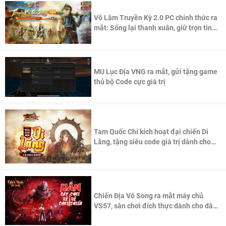
Võ Lâm Truyền Kỳ 2.0 PC chính thức ra
mắt: Sống lại thanh xuân, giữ trọn tinh
thần Võ Lâm
MU Lục Địa VNG ra mắt, gửi tặng game
thủ bộ Code cực giá trị
Tam Quốc Chí kích hoạt đại chiến Di
Lăng, tặng siêu code giá trị dành cho
100 độc giả đầu tiên.
Chiến Địa Vô Song ra mắt máy chủ
VS57, sân chơi đích thực dành cho dân
cày