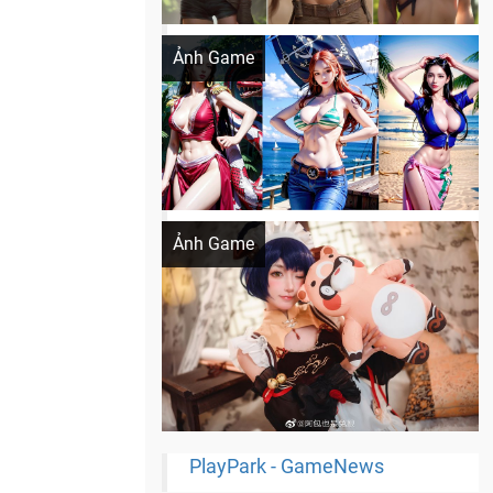
Khi AI Cosplay gái đẹp One Piece
Ảnh Game
Cosplay Xiangling siêu cute
Ảnh Game
PlayPark - GameNews