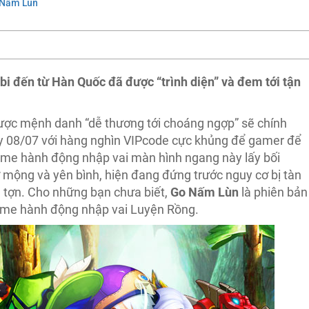
 Nấm Lùn
i đến từ Hàn Quốc đã được “trình diện” và đem tới tận
ợc mệnh danh “dễ thương tới choáng ngợp” sẽ chính
ay 08/07 với hàng nghìn VIPcode cực khủng để gamer để
ame hành động nhập vai màn hình ngang này lấy bối
 mộng và yên bình, hiện đang đứng trước nguy cơ bị tàn
g tợn. Cho những bạn chưa biết,
Go Nấm Lùn
là phiên bản
game hành động nhập vai Luyện Rồng.