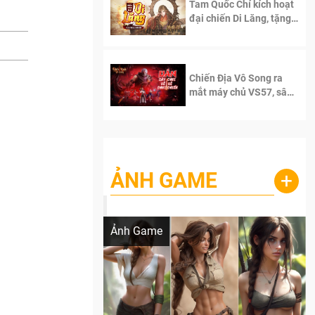
Tam Quốc Chí kích hoạt
đại chiến Di Lăng, tặng
siêu code giá trị dành
cho 100 độc giả đầu
tiên.
Chiến Địa Vô Song ra
mắt máy chủ VS57, sân
chơi đích thực dành cho
dân cày
ẢNH GAME
+
Lala Croft vừa nóng vừa xinh dưới nét vẽ
của AI
Ảnh Game