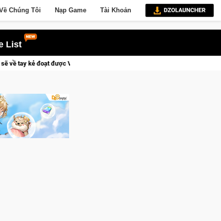
Về Chúng Tôi
Nạp Game
Tài Khoản
 List
yền thành Kent sắp tới!
Trial Xtreme Freedom – Game đua xe 