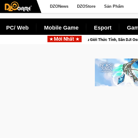
DZONews
DZOStore
Sản Phẩm
PC/ Web
Mobile Game
Esport
Gam
Mới Nhất
 Norse Saga: Cửu Giới Thức Tỉnh, Săn DJI Osmo Pocket 3 Ngay Hôm Nay