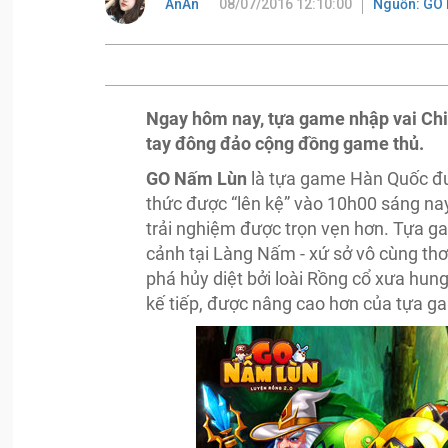
AnAn
08/07/2016 12:10:00
Nguồn: GO
Ngay hôm nay, tựa game nhập vai Chib
tay đông đảo cộng đồng game thủ.
GO Nấm Lùn
là tựa game Hàn Quốc đư
thức được “lên kệ” vào 10h00 sáng n
trải nghiệm được trọn vẹn hơn. Tựa g
cảnh tại Làng Nấm - xứ sở vô cùng thơ
phá hủy diệt bởi loài Rồng cổ xưa hun
kế tiếp, được nâng cao hơn của tựa 