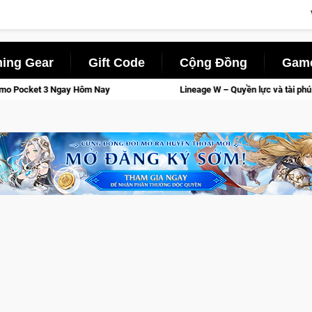
ing Gear
Gift Code
Cộng Đồng
Game
Lineage W – Quyền lực và tài phú sẽ về tay kẻ đoạt được Vương Qu