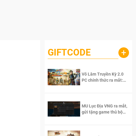
GIFTCODE
+
Võ Lâm Truyền Kỳ 2.0
PC chính thức ra mắt:
Sống lại thanh xuân, giữ
trọn tinh thần Võ Lâm
MU Lục Địa VNG ra mắt,
gửi tặng game thủ bộ
Code cực giá trị