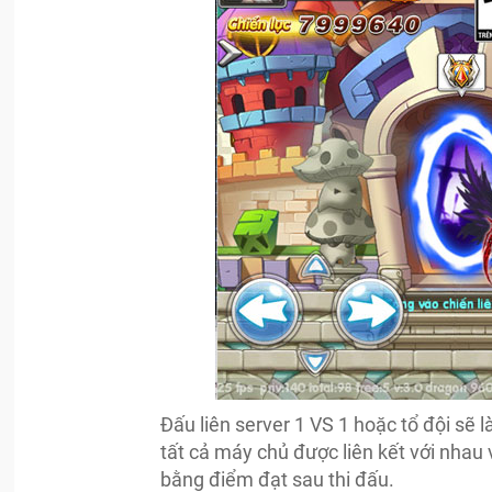
Đấu liên server 1 VS 1 hoặc tổ đội sẽ 
tất cả máy chủ được liên kết với nh
bằng điểm đạt sau thi đấu.