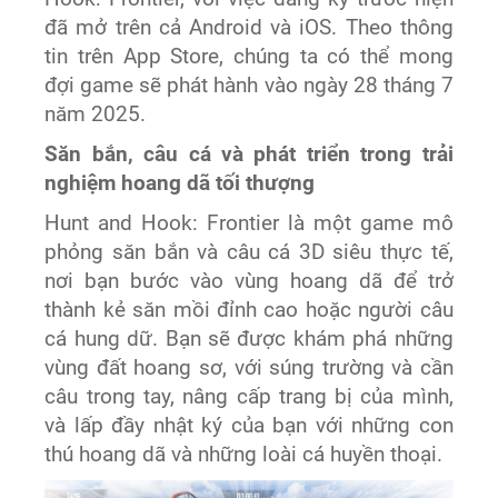
đã mở trên cả Android và iOS. Theo thông
tin trên App Store, chúng ta có thể mong
đợi game sẽ phát hành vào ngày 28 tháng 7
năm 2025.
Săn bắn, câu cá và phát triển trong trải
nghiệm hoang dã tối thượng
Hunt and Hook: Frontier là một game mô
phỏng săn bắn và câu cá 3D siêu thực tế,
nơi bạn bước vào vùng hoang dã để trở
thành kẻ săn mồi đỉnh cao hoặc người câu
cá hung dữ. Bạn sẽ được khám phá những
vùng đất hoang sơ, với súng trường và cần
câu trong tay, nâng cấp trang bị của mình,
và lấp đầy nhật ký của bạn với những con
thú hoang dã và những loài cá huyền thoại.