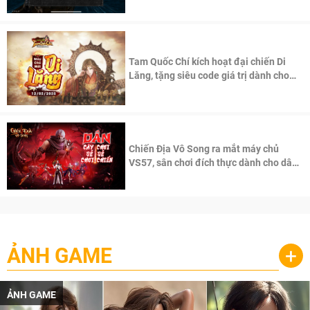
Tam Quốc Chí kích hoạt đại chiến Di
Lăng, tặng siêu code giá trị dành cho
100 độc giả đầu tiên.
Chiến Địa Vô Song ra mắt máy chủ
VS57, sân chơi đích thực dành cho dân
cày
ẢNH GAME
+
ẢNH GAME