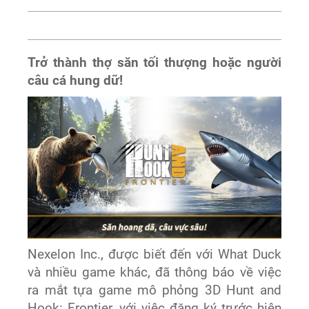
Trở thành thợ săn tối thượng hoặc người
câu cá hung dữ!
Nexelon Inc., được biết đến với What Duck
và nhiều game khác, đã thông báo về việc
ra mắt tựa game mô phỏng 3D Hunt and
Hook: Frontier, với việc đăng ký trước hiện