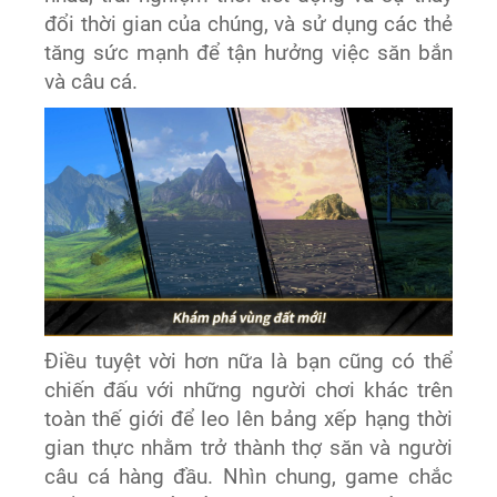
đổi thời gian của chúng, và sử dụng các thẻ
tăng sức mạnh để tận hưởng việc săn bắn
và câu cá.
Điều tuyệt vời hơn nữa là bạn cũng có thể
chiến đấu với những người chơi khác trên
toàn thế giới để leo lên bảng xếp hạng thời
gian thực nhằm trở thành thợ săn và người
câu cá hàng đầu. Nhìn chung, game chắc