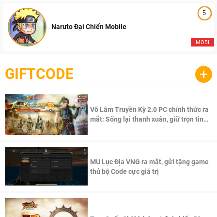
5
Naruto Đại Chiến Mobile
MOBI
GIFTCODE
+
Võ Lâm Truyền Kỳ 2.0 PC chính thức ra
mắt: Sống lại thanh xuân, giữ trọn tinh
thần Võ Lâm
MU Lục Địa VNG ra mắt, gửi tặng game
thủ bộ Code cực giá trị