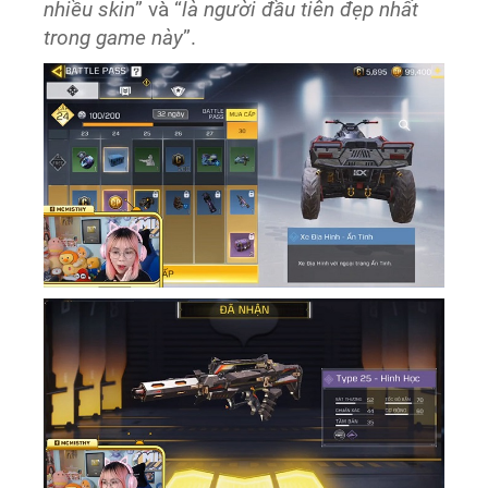
nhiều skin
” và “
là người đầu tiên đẹp nhất
trong game này
”.