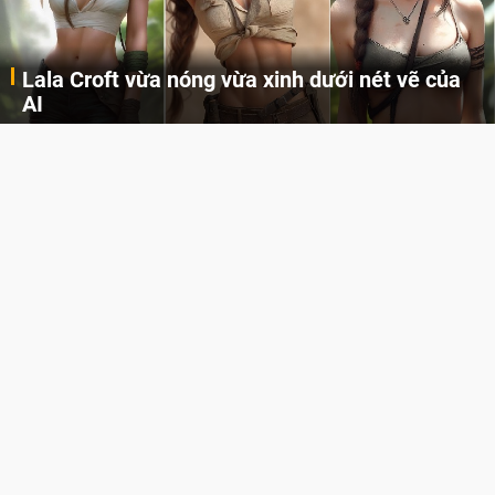
Lala Croft vừa nóng vừa xinh dưới nét vẽ của
AI
Cùng đến với những hình ảnh Lala Croft của Tomb Raider dưới nét vẽ của AI. Một cô nàng xinh đẹp, nóng bỏng nhưng cũng rắn rỏi và mạnh mẽ.