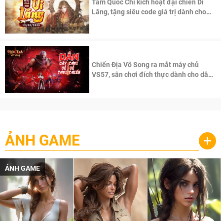
Tam Quốc Chí kích hoạt đại chiến Di
Lăng, tặng siêu code giá trị dành cho
100 độc giả đầu tiên.
Chiến Địa Vô Song ra mắt máy chủ
VS57, sân chơi đích thực dành cho dân
cày
ẢNH GAME
+
ẢNH GAME