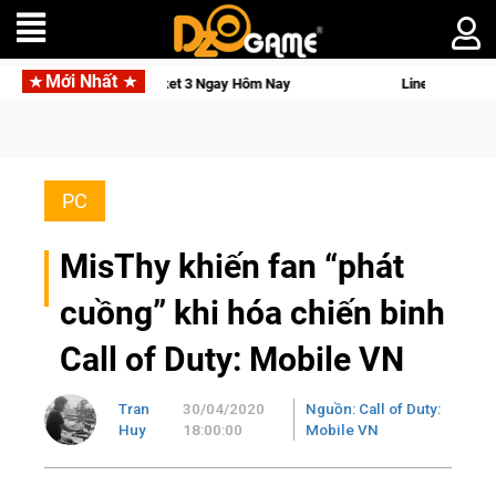
Mới Nhất
mo Pocket 3 Ngay Hôm Nay
Lineage W – Quyền lực và tài phú s
PC
MisThy khiến fan “phát
cuồng” khi hóa chiến binh
Call of Duty: Mobile VN
Tran
30/04/2020
Nguồn: Call of Duty:
Huy
18:00:00
Mobile VN