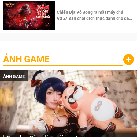
Chiến Địa Vô Song ra mắt máy chủ
VS57, sân chơi đích thực dành cho dân
cày
ẢNH GAME
+
ẢNH GAME