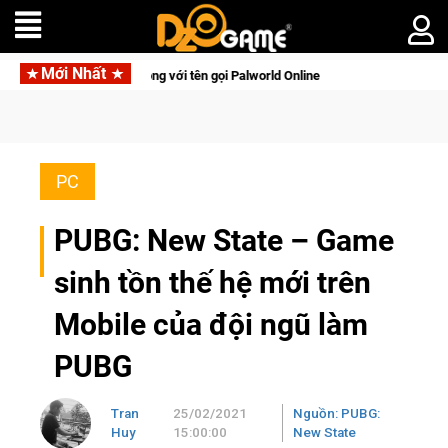
Mới Nhất
 lên di động với tên gọi Palworld Online
Gia Nhập Closed Be
PC
PUBG: New State – Game
sinh tồn thế hệ mới trên
Mobile của đội ngũ làm
PUBG
Tran
25/02/2021
Nguồn: PUBG:
Huy
15:00:00
New State