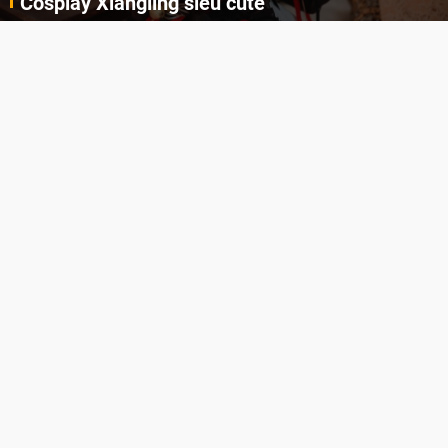
Cosplay Xiangling siêu cute
Cùng thưởng thức những hình ảnh cosplay Xiangling trong Genshin Impact siêu dễ thương của người dùng Weibo "阿包也是兔娘"