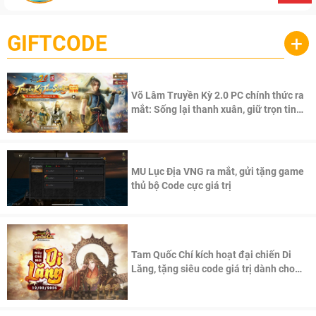
GIFTCODE
+
Võ Lâm Truyền Kỳ 2.0 PC chính thức ra
mắt: Sống lại thanh xuân, giữ trọn tinh
thần Võ Lâm
MU Lục Địa VNG ra mắt, gửi tặng game
thủ bộ Code cực giá trị
Tam Quốc Chí kích hoạt đại chiến Di
Lăng, tặng siêu code giá trị dành cho
100 độc giả đầu tiên.