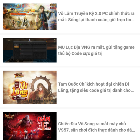
Võ Lâm Truyền Kỳ 2.0 PC chính thức ra
mắt: Sống lại thanh xuân, giữ trọn tinh
thần Võ Lâm
MU Lục Địa VNG ra mắt, gửi tặng game
thủ bộ Code cực giá trị
Tam Quốc Chí kích hoạt đại chiến Di
Lăng, tặng siêu code giá trị dành cho
100 độc giả đầu tiên.
Chiến Địa Vô Song ra mắt máy chủ
VS57, sân chơi đích thực dành cho dân
cày