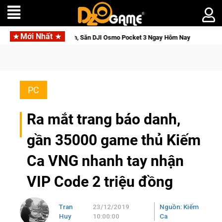
Mới Nhất
 Giới Thức Tỉnh, Săn DJI Osmo Pocket 3 Ngay Hôm Nay
Medal 
PC
Ra mắt trang báo danh,
gần 35000 game thủ Kiếm
Ca VNG nhanh tay nhận
VIP Code 2 triệu đồng
Tran
23/12/2019
Nguồn: Kiếm
Huy
10:00:00
Ca