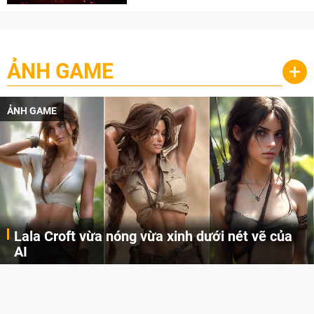
ẢNH GAME
+
ẢNH GAME
Lala Croft vừa nóng vừa xinh dưới nét vẽ của
AI
Cùng đến với những hình ảnh Lala Croft của Tomb Raider dưới nét vẽ của AI. Một cô nàng xinh đẹp, nóng bỏng nhưng cũng rắn rỏi và mạnh mẽ.