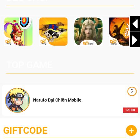
Pocketpair, Inc.
TOP GAME
5
Naruto Đại Chiến Mobile
MOBI
GIFTCODE
+