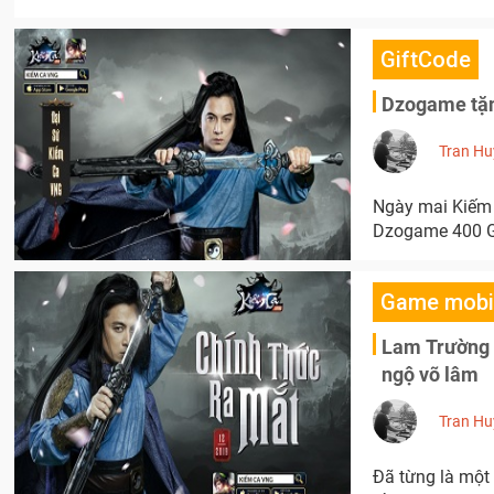
GiftCode
Dzogame tặn
Tran Hu
Ngày mai Kiếm 
Dzogame 400 Gi
Game mobi
Lam Trường c
ngộ võ lâm
Tran Hu
Đã từng là một