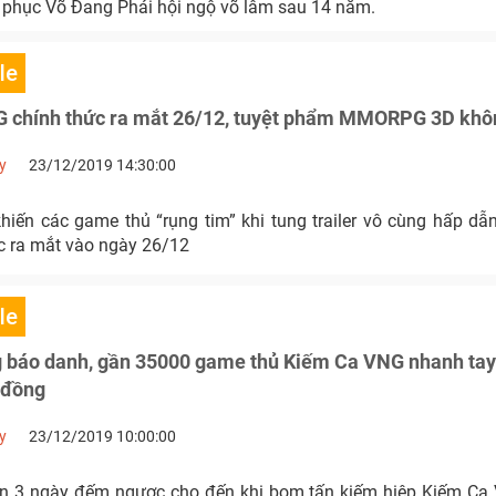
g phục Võ Đang Phái hội ngộ võ lâm sau 14 năm.
le
 chính thức ra mắt 26/12, tuyệt phẩm MMORPG 3D khôn
y
23/12/2019 14:30:00
iến các game thủ “rụng tim” khi tung trailer vô cùng hấp dẫn
c ra mắt vào ngày 26/12
le
g báo danh, gần 35000 game thủ Kiếm Ca VNG nhanh tay
 đồng
y
23/12/2019 10:00:00
òn 3 ngày đếm ngược cho đến khi bom tấn kiếm hiệp Kiếm Ca