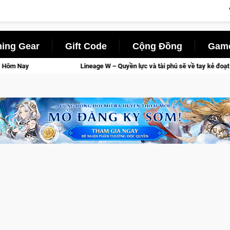
ing Gear
Gift Code
Cộng Đồng
Game
 – Quyền lực và tài phú sẽ về tay kẻ đoạt được Vương Quyền thành Kent sắp tớ