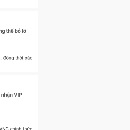
g thể bỏ lỡ
, đồng thời xác
 nhận VIP
 VNG chính thức