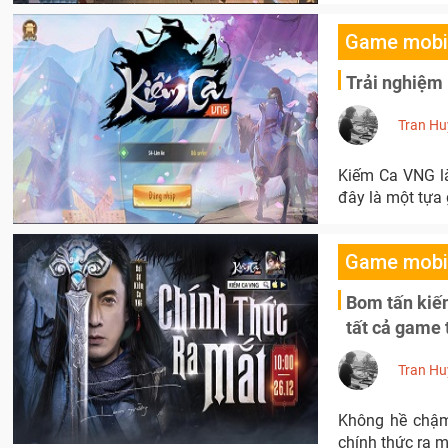
Game mobi
Trải nghiệm
Tran Hu
Kiếm Ca VNG là
đây là một tựa 
Game mobi
Bom tấn kiếm
tất cả game 
Tran Hu
Không hề chậm
chính thức ra 