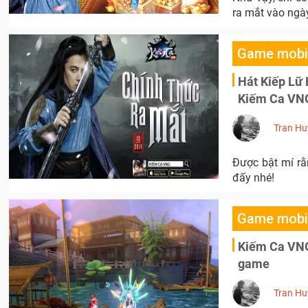
ra mắt vào ngà
Game mobi
Hát Kiếp Lữ 
Kiếm Ca VN
Tran Hu
Được bật mí r
đấy nhé!
Game mobi
Kiếm Ca VNG:
game
Tran Hu