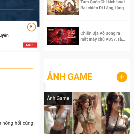
Tam Quốc Chí kích hoạt
đại chiến Di Lăng, tặng
siêu code giá trị dành
cho 100 độc giả đầu
tiên.
5
5
Chiến Địa Vô Song ra
Duyên
Ngạo Thiên Mobile
mắt máy chủ VS57, sân
chơi đích thực dành cho
MOBI
MOB
dân cày
ẢNH GAME
+
Lala Croft vừa nóng vừa xinh dưới nét vẽ
của AI
Ảnh Game