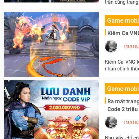
trần cùng tran
Game mobi
Kiếm Ca VNG
Tran Hu
Kiếm Ca VNG kh
nhận chính thứ
Game mobi
Ra mắt tran
Code 2 triệu
Tran Hu
Như vậy, chỉ c