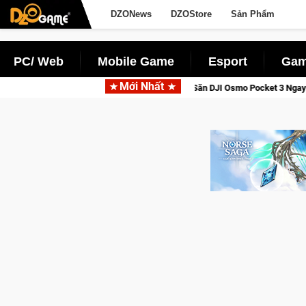
DZONews
DZOStore
Sản Phẩm
PC/ Web
Mobile Game
Esport
Gam
Mới Nhất
i Thức Tỉnh, Săn DJI Osmo Pocket 3 Ngay Hôm Nay
Lineage W