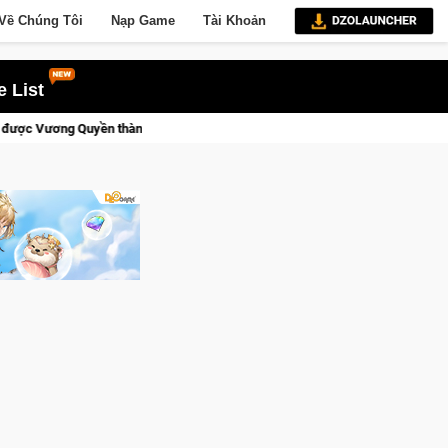
Về Chúng Tôi
Nạp Game
Tài Khoản
 List
i!
Trial Xtreme Freedom – Game đua xe mô tô PvP sở hữu vật