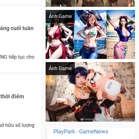
Khi AI Cosplay gái đẹp One Piece
Ảnh Game
áng cuối tuần
NG tiếp tục cho
Cosplay Xiangling siêu cute
Ảnh Game
 thời điểm
 sở hữu số lượng