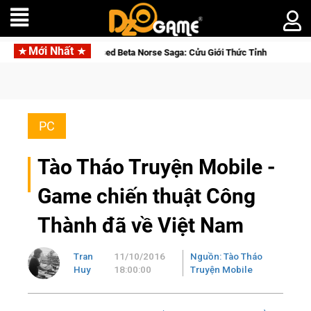
Mới Nhất
 Beta Norse Saga: Cửu Giới Thức Tỉnh, Săn DJI Osmo Pocket 3 Ngay Hôm Nay
PC
Tào Tháo Truyện Mobile -
Game chiến thuật Công
Thành đã về Việt Nam
Tran
11/10/2016
Nguồn: Tào Tháo
Huy
18:00:00
Truyện Mobile