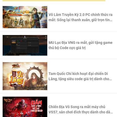
Võ Lâm Truyền Kỳ 2.0 PC chính thức ra
mắt: Sống lại thanh xuân, giữ trọn tinh
thần Võ Lâm
MU Lục Địa VNG ra mắt, gửi tặng game
thủ bộ Code cực giá trị
Tam Quốc Chí kích hoạt đại chiến Di
Lăng, tặng siêu code giá trị dành cho
100 độc giả đầu tiên.
Chiến Địa Vô Song ra mắt máy chủ
VS57, sân chơi đích thực dành cho dân