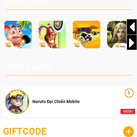
DZO CHƠI
cầu, theo giấy phép chính thức từ công ty game Nhật Bản
Pocketpair, Inc.
TOP GAME
5
Naruto Đại Chiến Mobile
MOBI
GIFTCODE
+