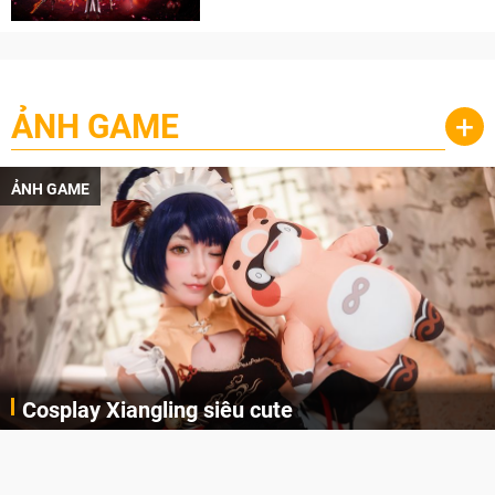
cày
ẢNH GAME
+
ẢNH GAME
Cosplay Xiangling siêu cute
Cùng thưởng thức những hình ảnh cosplay Xiangling trong Genshin Impact siêu dễ thương của người dùng Weibo "阿包也是兔娘"