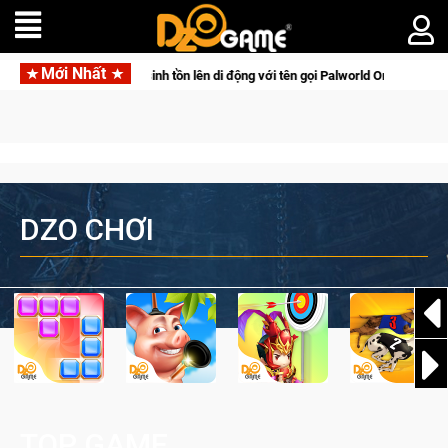
Mới Nhất
line
Gia Nhập Closed Beta Norse Saga: Cửu Giới Thức Tỉnh,
DZO CHƠI
TOP GAME