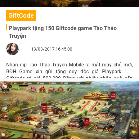
GiftCode
Playpark tặng 150 Giftcode game Tào Tháo
Truyện
13/03/2017 16:45:00
Nhân dịp Tào Tháo Truyện Mobile ra mắt máy chủ mới,
BĐH Game xin gửi tặng quý độc giả Playpark 150
Giftcode trị giá 500.000 Đồng với nhiều phần quà hấp
dẫn.