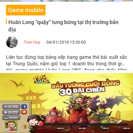
Game mobile
Huấn Long “quậy” tưng bừng tại thị trường bản
địa
Tran Huy
04/01/2018 15:30:00
Liên tục đứng top bảng xếp hạng game thẻ bài xuất sắc
tại Trung Quốc, nắm giữ top 1 doanh thu trong thời gian
dài, game mobile Huấn Long VNG đang cho thấy tiềm
năng chinh phục thị trường Việt là lớn đến chừng nào.