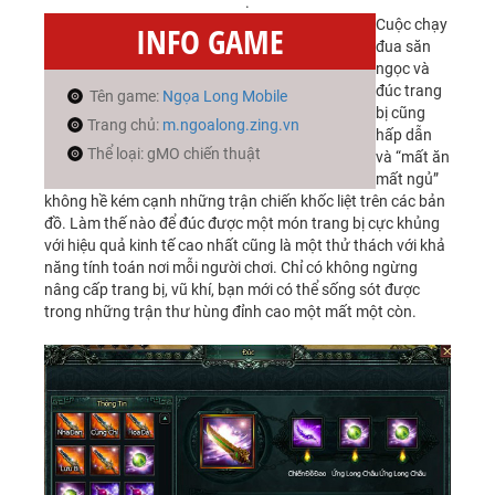
.
Cuộc chạy
INFO GAME
đua săn
ngọc và
đúc trang
Tên game:
Ngọa Long Mobile
bị cũng
Trang chủ:
m.ngoalong.zing.vn
hấp dẫn
Thể loại: gMO chiến thuật
và “mất ăn
mất ngủ”
không hề kém cạnh những trận chiến khốc liệt trên các bản
đồ. Làm thế nào để đúc được một món trang bị cực khủng
với hiệu quả kinh tế cao nhất cũng là một thử thách với khả
năng tính toán nơi mỗi người chơi. Chỉ có không ngừng
nâng cấp trang bị, vũ khí, bạn mới có thể sống sót được
trong những trận thư hùng đỉnh cao một mất một còn.