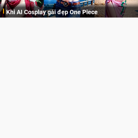
 gái đẹp One Piece
Cosplay Xiangl
Những cô nàng nóng bỏng Boa Hancock, Nico Robin, Nami, Yamato hay Perona được AI vẽ lại dưới hình thức Cosplay cực kỳ chuẩn chỉnh.