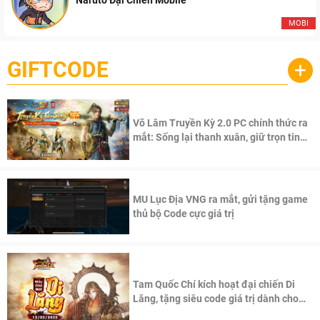
Naruto Đại Chiến Mobile
MOBI
GIFTCODE
+
Võ Lâm Truyền Kỳ 2.0 PC chính thức ra
mắt: Sống lại thanh xuân, giữ trọn tinh
thần Võ Lâm
MU Lục Địa VNG ra mắt, gửi tặng game
thủ bộ Code cực giá trị
Tam Quốc Chí kích hoạt đại chiến Di
Lăng, tặng siêu code giá trị dành cho
100 độc giả đầu tiên.