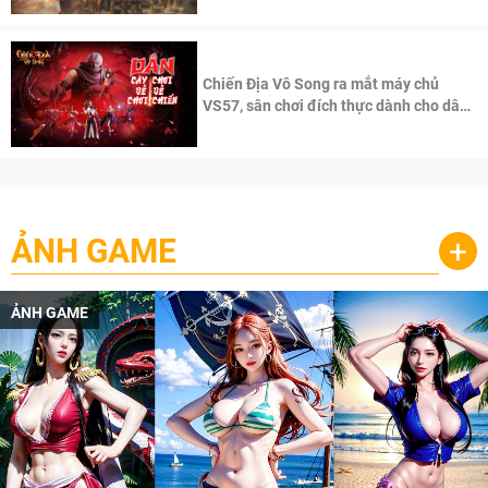
Chiến Địa Vô Song ra mắt máy chủ
VS57, sân chơi đích thực dành cho dân
cày
ẢNH GAME
+
ẢNH GAME