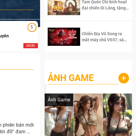
Tam Quốc Chí kích hoạt
đại chiến Di Lăng, tặng
siêu code giá trị dành
cho 100 độc giả đầu
tiên.
5
5
Chiến Địa Vô Song ra
Duyên
Ngạo Thiên Mobile
mắt máy chủ VS57, sân
chơi đích thực dành cho
MOBI
MOB
dân cày
ẢNH GAME
+
Lala Croft vừa nóng vừa xinh dưới nét vẽ
của AI
Ảnh Game
h phiên bản mới
“tín đồ” đam mê