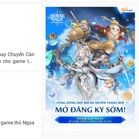
Xoay Chuyển Càn
h cho game thủ
y game thủ Ngọa