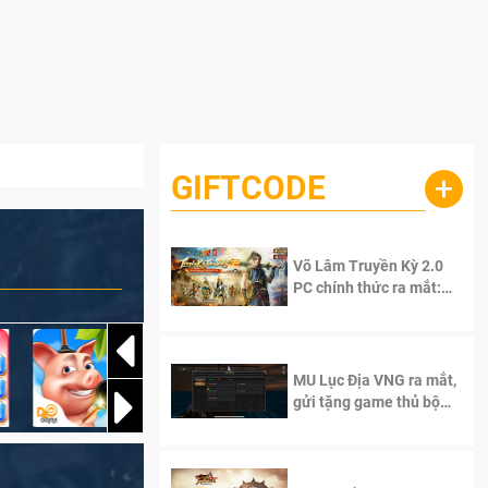
GIFTCODE
+
Võ Lâm Truyền Kỳ 2.0
PC chính thức ra mắt:
Sống lại thanh xuân, giữ
trọn tinh thần Võ Lâm
MU Lục Địa VNG ra mắt,
gửi tặng game thủ bộ
Code cực giá trị