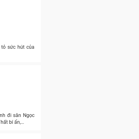
 tỏ sức hút của
ình đi săn Ngọc
hất bí ẩn,…