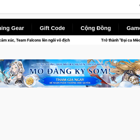
ing Gear
Gift Code
Cộng Đồng
Game
ôi vô địch
Trở thành "Đại ca Mèo" khuấy đảo thế giới ngầm tr