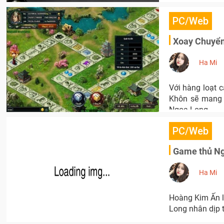
PC/Web
Xoay Chuyển
Ha Mi
Với hàng loạt 
Khôn sẽ mang 
Ngọa Long.
PC/Web
Game thủ Ng
Ha Mi
Hoàng Kim Ấn l
Long nhân dịp 