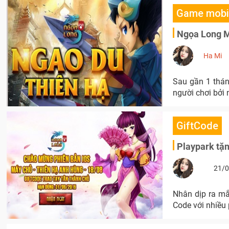
Game mobi
Ngọa Long Mo
Ha Mi
Sau gần 1 thán
người chơi bởi 
GiftCode
Playpark tặ
21/0
Nhân dịp ra mắt phiên bản 
Code với nhiều 