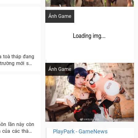
Khi AI Cosplay gái đẹp One Piece
Ảnh Game
a toà tháp đang
Cosplay Xiangling siêu cute
 trường mới sắp
Ảnh Game
hôn lần này còn
h của các thành
PlayPark - GameNews