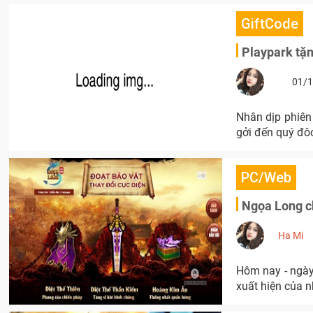
GiftCode
Playpark tặ
01/1
Nhân dịp phiên
gởi đến quý đôc
PC/Web
Ngọa Long ch
Ha Mi
Hôm nay - ngày
xuất hiện của 