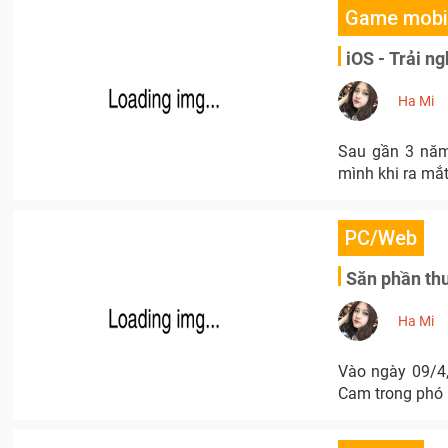
Game mobi
iOS - Trải 
Ha Mi
Sau gần 3 năm 
mình khi ra mắ
PC/Web
Săn phần th
Ha Mi
Vào ngày 09/4,
Cam trong phó 