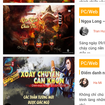
chinh chiến yêu
PC/Web
Ngọa Long –
Tran Hu
Sáng ngày 09/0
cháy cùng nền 
diễn ra.
PC/Web
Điểm danh n
Ha Mi
Không chỉ chú 
trình làng nhữ
chủ.