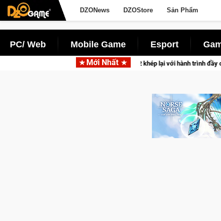
DZONews
DZOStore
Sản Phẩm
PC/ Web
Mobile Game
Esport
Gam
Mới Nhất
CFVL 2026 Mùa 2 khép lại với hành trình đầy cảm xúc, Team Falcons lên ng