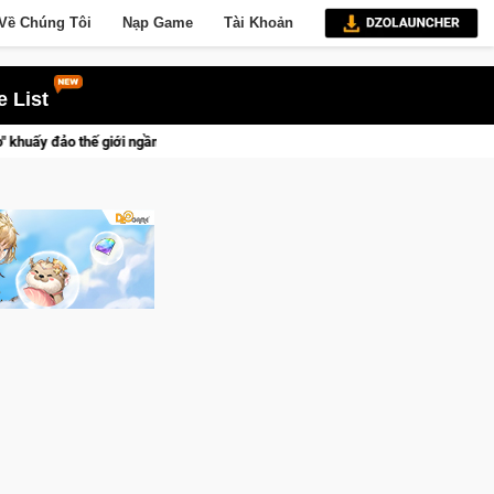
Về Chúng Tôi
Nạp Game
Tài Khoản
 List
ong Cat Mafia
Tran