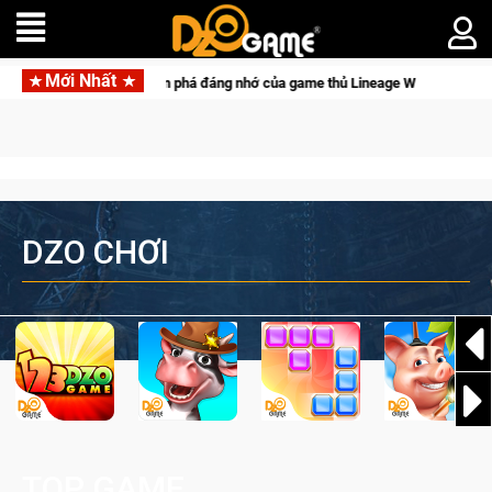
Mới Nhất
g nhớ của game thủ Lineage W
DZO CHƠI
TOP GAME