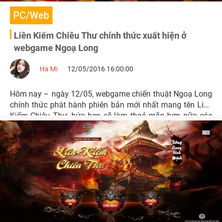
PC/Web
Liên Kiếm Chiêu Thư chính thức xuất hiện ở
webgame Ngoạ Long
Ha Mi
12/05/2016 16:00:00
Hôm nay – ngày 12/05, webgame chiến thuật Ngoạ Long
chính thức phát hành phiên bản mới nhất mang tên Liên
Kiếm Chiêu Thư, hứa hẹn sẽ làm thoả mãn hơn nữa các
“tín đồ” đam mê chinh chiến yêu thích thể loại chiến thuật
Tam Quốc.