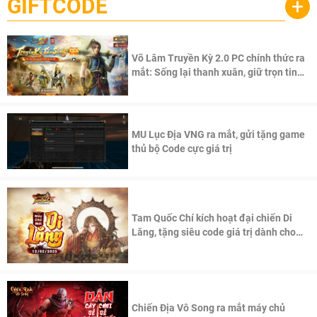
GIFTCODE
+
Pocketpair, Inc.
Võ Lâm Truyền Kỳ 2.0 PC chính thức ra
mắt: Sống lại thanh xuân, giữ trọn tinh
thần Võ Lâm
MU Lục Địa VNG ra mắt, gửi tặng game
thủ bộ Code cực giá trị
Tam Quốc Chí kích hoạt đại chiến Di
Lăng, tặng siêu code giá trị dành cho
100 độc giả đầu tiên.
Chiến Địa Vô Song ra mắt máy chủ