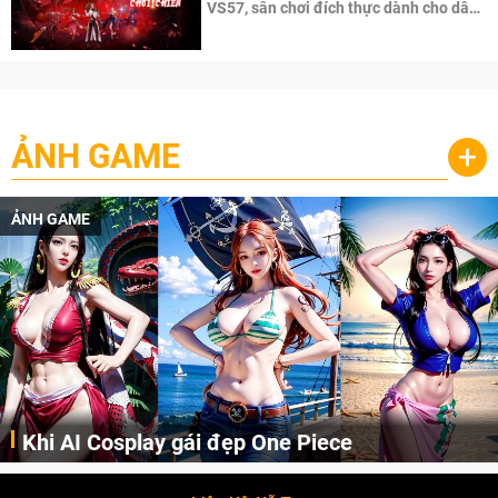
VS57, sân chơi đích thực dành cho dân
cày
ẢNH GAME
+
ẢNH GAME
Khi AI Cosplay gái đẹp One Piece
Những cô nàng nóng bỏng Boa Hancock, Nico Robin, Nami, Yamato hay Perona được AI vẽ lại dưới hình thức Cosplay cực kỳ chuẩn chỉnh.