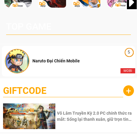
TOP GAME
5
Naruto Đại Chiến Mobile
MOBI
GIFTCODE
+
Võ Lâm Truyền Kỳ 2.0 PC chính thức ra
mắt: Sống lại thanh xuân, giữ trọn tinh
thần Võ Lâm