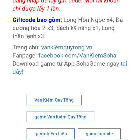
đăng nhập để lấy gift code. Mỗi tài khoản
chỉ được lấy 1 lần.
Giftcode bao gồm:
Long Hồn Ngọc x4, Đá
cường hóa 2 x3, Sách kỹ năng x1, Long
thần lệnh x3.
Trang chủ:
vankiemquytong.vn
Fanpage:
facebook.com/VanKiemSoha
Download game từ App SohaGame ngay
tại
đây!
Vạn Kiếm Quy Tông
game Vạn Kiếm Quy Tông
game kiếm hiệp
game mobile