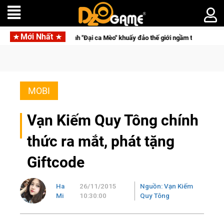
Mới Nhất
ở thành "Đại ca Mèo" khuấy đảo thế giới ngầm trong Cat Mafia
MOBI
Vạn Kiếm Quy Tông chính
thức ra mắt, phát tặng
Giftcode
Ha
26/11/2015
Nguồn: Vạn Kiếm
Mi
10:30:00
Quy Tông