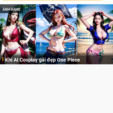
ẢNH GAME
Khi AI Cosplay gái đẹp One Piece
Những cô nàng nóng bỏng Boa Hancock, Nico Robin, Nami, Yamato hay Perona được AI vẽ lại dưới hình thức Cosplay cực kỳ chuẩn chỉnh.