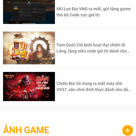
MU Lục Địa VNG ra mắt, gửi tặng game
thủ bộ Code cực giá trị
Tam Quốc Chí kích hoạt đại chiến Di
Lăng, tặng siêu code giá trị dành cho
100 độc giả đầu tiên.
Chiến Địa Vô Song ra mắt máy chủ
VS57, sân chơi đích thực dành cho dân
cày
ẢNH GAME
+