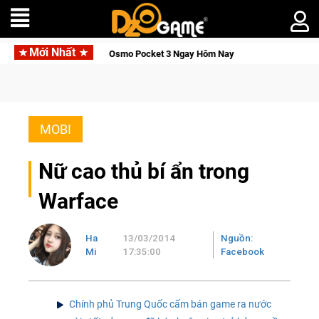
Mới Nhất
ăn DJI Osmo Pocket 3 Ngay Hôm Nay
Lineage W – Quyền lực và
MOBI
Nữ cao thủ bí ẩn trong
Warface
Ha
13/03/2014
Nguồn:
Mi
17:35:00
Facebook
Chính phủ Trung Quốc cấm bán game ra nước