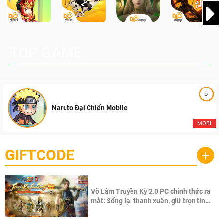
TOP GAME
5
Naruto Đại Chiến Mobile
MOBI
GIFTCODE
+
Võ Lâm Truyền Kỳ 2.0 PC chính thức ra
mắt: Sống lại thanh xuân, giữ trọn tinh
thần Võ Lâm