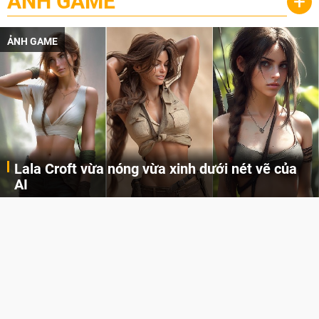
ẢNH GAME
+
ẢNH GAME
Lala Croft vừa nóng vừa xinh dưới nét vẽ của
AI
Cùng đến với những hình ảnh Lala Croft của Tomb Raider dưới nét vẽ của AI. Một cô nàng xinh đẹp, nóng bỏng nhưng cũng rắn rỏi và mạnh mẽ.