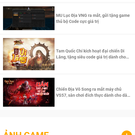
MU Lục Địa VNG ra mắt, gửi tặng game
thủ bộ Code cực giá trị
Tam Quốc Chí kích hoạt đại chiến Di
Lăng, tặng siêu code giá trị dành cho
100 độc giả đầu tiên.
Chiến Địa Vô Song ra mắt máy chủ
VS57, sân chơi đích thực dành cho dân
cày