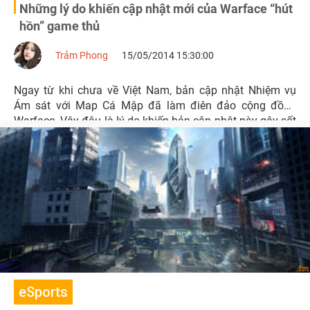
Những lý do khiến cập nhật mới của Warface “hút
hồn” game thủ
Trảm Phong
15/05/2014 15:30:00
Ngay từ khi chưa về Việt Nam, bản cập nhật Nhiệm vụ
Ám sát với Map Cá Mập đã làm điên đảo cộng đồng
Warface. Vậy đâu là lý do khiến bản cập nhật này gây sốt
với gamer Warface đến vậy, chúng ta hãy cũng theo dõi 5
lý do sau.
eSports