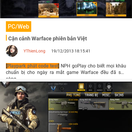
PC/Web
Cận cảnh Warface phiên bản Việt
YThienLong
19/12/2013 18:15:41
[
Playpark phát code test
]
NPH goPlay cho biết mọi khâu
chuẩn bị cho ngày ra mắt game Warface đều đã sẵn
sàng.