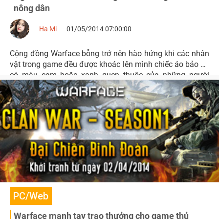
nông dân
Ha Mi
01/05/2014 07:00:00
Cộng đồng Warface bỗng trở nên hào hứng khi các nhân
vật trong game đều được khoác lên mình chiếc áo bảo hộ
có màu cam hoặc xanh quen thuộc của những người
nhân công hay cầm trên tay chiếc liềm của những người
nông dân. Được biết đây là sự kiện chào mừng ngày
Quốc tế Lao động 1 tháng 5 của nhà phát hành goPlay.
PC/Web
Warface mạnh tay trao thưởng cho game thủ