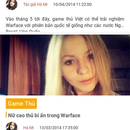
Tác giả Hà Mi
10/04/2014 11:22:00
Vào tháng 5 tới đây, game thủ Việt có thể trải nghiệm
Warface với phiên bản quốc tế giống như các nước Nga,
Brazil, Hàn Quốc,…
Game Thủ
Nữ cao thủ bí ẩn trong Warface
Ha Mi
13/03/2014 17:35:00