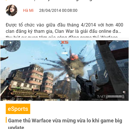
Hà Mi
28/04/2014 00:08:00
Được tổ chức vào giữa đầu tháng 4/2014 với hơn 400
clan đăng ký tham gia, Clan War là giải đấu online đang
thu hút sự quan tâm của cộng đồng game thủ Warface.
eSports
Game thủ Warface vừa mừng vừa lo khi game big
update