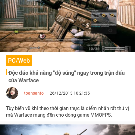
PC/Web
Độc đáo khả năng "độ súng" ngay trong trận đấu
của Warface
toansanto
26/12/2013 10:21:35
Tùy biến vũ khí theo thời gian thực là điểm nhấn rất thú vị
mà Warface mang đến cho dòng game MMOFPS.