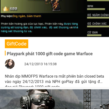
GiftCode
Playpark phát 1000 gift code game Warface
24/12/2013 16:15:38
Nhân dịp MMOFPS Warface ra mắt phiên bản closed beta
vào ngày 24/12/2013 mà NPH goPlay đã gửi tặng đến
đọc giả Playpark 1000 gift code.