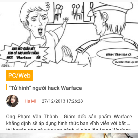
PC/Web
“Tử hình” người hack Warface
Ha Mi
27/12/2013 17:26:28
Ông Phạm Văn Thành - Giám đốc sản phẩm Warface
khẳng định sẽ áp dụng hình thức ban vĩnh viễn với bất kỳ
tài khoản nào có sử dụng hành vi gian lận trong Warface.
Điều này đồng nghĩa với mức án "tử hình" dành cho bất