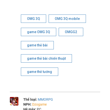
OMG 3Q
OMG 3Q mobile
game OMG 3Q
OMGG2
game thẻ bài
game thẻ bài chiến thuật
game thẻ tướng
Thể loại:
MMORPG
NPH:
Dzogame
Hệ máy:
PC