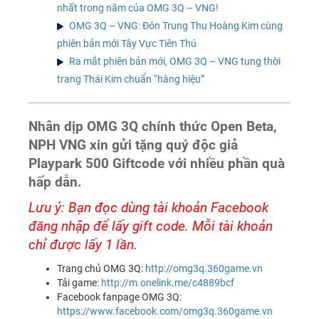
nhất trong năm của OMG 3Q – VNG!
OMG 3Q – VNG: Đón Trung Thu Hoàng Kim cùng
phiên bản mới Tây Vực Tiên Thú
Ra mắt phiên bản mới, OMG 3Q – VNG tung thời
trang Thái Kim chuẩn “hàng hiệu”
Nhân dịp OMG 3Q chính thức Open Beta,
NPH VNG xin gửi tặng quý độc giả
Playpark 500 Giftcode với nhiều phần quà
hấp dẫn.
Lưu ý: Bạn đọc dùng tài khoản Facebook
đăng nhập để lấy gift code. Mỗi tài khoản
chỉ được lấy 1 lần.
Trang chủ OMG 3Q:
http://omg3q.360game.vn
Tải game:
http://m.onelink.me/c4889bcf
Facebook fanpage OMG 3Q:
https://www.facebook.com/omg3q.360game.vn