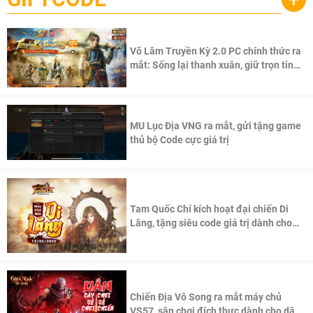
Võ Lâm Truyền Kỳ 2.0 PC chính thức ra
mắt: Sống lại thanh xuân, giữ trọn tinh
thần Võ Lâm
MU Lục Địa VNG ra mắt, gửi tặng game
thủ bộ Code cực giá trị
Tam Quốc Chí kích hoạt đại chiến Di
Lăng, tặng siêu code giá trị dành cho
100 độc giả đầu tiên.
Chiến Địa Vô Song ra mắt máy chủ
VS57, sân chơi đích thực dành cho dân