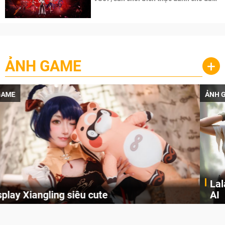
cày
ẢNH GAME
+
ẢNH GAME
Lala Croft vừa nóng vừa xinh dưới nét vẽ của
AI
Cùng đến với những hình ảnh Lala Croft của Tomb Raider dưới nét vẽ của AI. Một cô nàng xinh đẹp, nóng bỏng nhưng cũng rắn rỏi và mạnh mẽ.