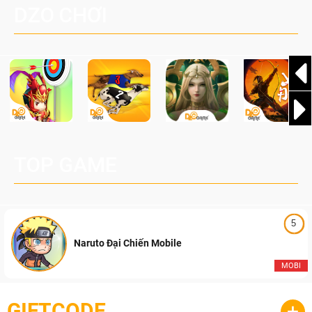
DZO CHƠI
cầu, theo giấy phép chính thức từ công ty game Nhật Bản
Pocketpair, Inc.
TOP GAME
5
Naruto Đại Chiến Mobile
MOBI
GIFTCODE
+