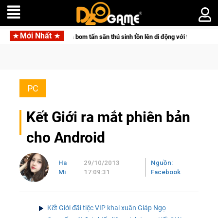
Mới Nhất
Pocketpair đưa bom tấn săn thú sinh tồn lên di động với tên gọi Palworld Onlin
PC
Kết Giới ra mắt phiên bản
cho Android
Ha
29/10/2013
Nguồn:
Mi
17:09:31
Facebook
Kết Giới đãi tiệc VIP khai xuân Giáp Ngọ