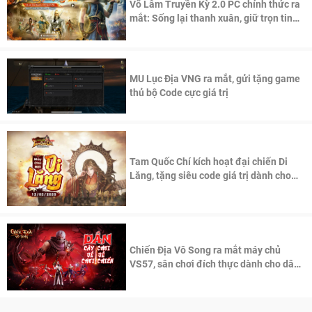
Võ Lâm Truyền Kỳ 2.0 PC chính thức ra
mắt: Sống lại thanh xuân, giữ trọn tinh
thần Võ Lâm
MU Lục Địa VNG ra mắt, gửi tặng game
thủ bộ Code cực giá trị
Tam Quốc Chí kích hoạt đại chiến Di
Lăng, tặng siêu code giá trị dành cho
100 độc giả đầu tiên.
Chiến Địa Vô Song ra mắt máy chủ
VS57, sân chơi đích thực dành cho dân
cày