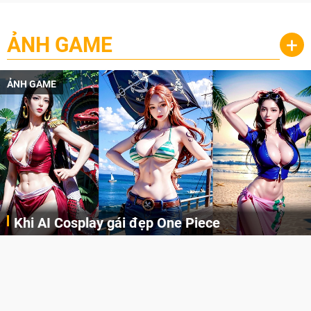
ẢNH GAME
+
ẢNH GAME
Khi AI Cosplay gái đẹp One Piece
Những cô nàng nóng bỏng Boa Hancock, Nico Robin, Nami, Yamato hay Perona được AI vẽ lại dưới hình thức Cosplay cực kỳ chuẩn chỉnh.