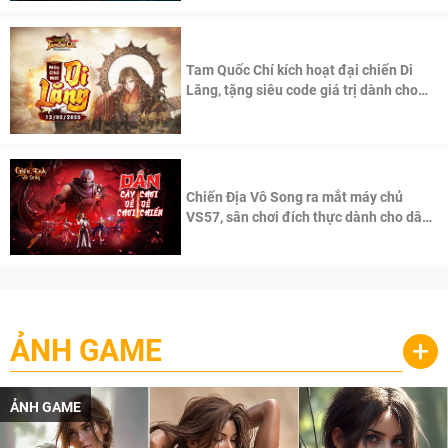
Tam Quốc Chí kích hoạt đại chiến Di
Lăng, tặng siêu code giá trị dành cho
100 độc giả đầu tiên.
Chiến Địa Vô Song ra mắt máy chủ
VS57, sân chơi đích thực dành cho dân
cày
ẢNH GAME
+
ẢNH GAME