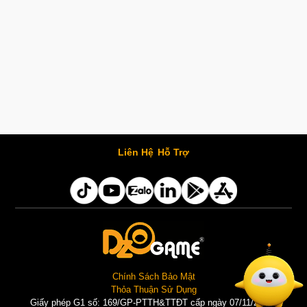
Liên Hệ
Hỗ Trợ
Chính Sách Bảo Mật
Thỏa Thuận Sử Dụng
Giấy phép G1 số: 169/GP-PTTH&TTĐT cấp ngày 07/11/2025 |