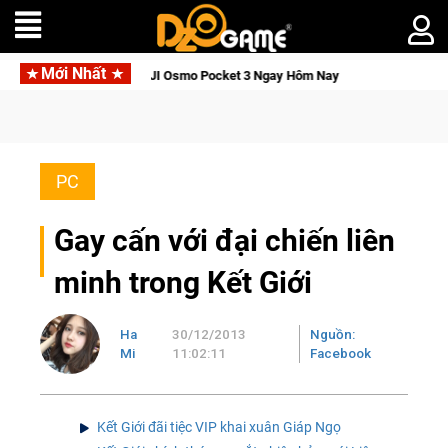
Mới Nhất
Tỉnh, Săn DJI Osmo Pocket 3 Ngay Hôm Nay
Lineage W – Quyề
PC
Gay cấn với đại chiến liên
minh trong Kết Giới
Ha
30/12/2013
Nguồn:
Mi
11:02:11
Facebook
Kết Giới đãi tiệc VIP khai xuân Giáp Ngọ