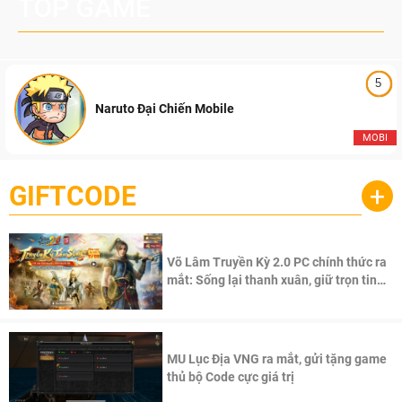
TOP GAME
5
Naruto Đại Chiến Mobile
MOBI
GIFTCODE
+
Võ Lâm Truyền Kỳ 2.0 PC chính thức ra
mắt: Sống lại thanh xuân, giữ trọn tinh
thần Võ Lâm
MU Lục Địa VNG ra mắt, gửi tặng game
thủ bộ Code cực giá trị