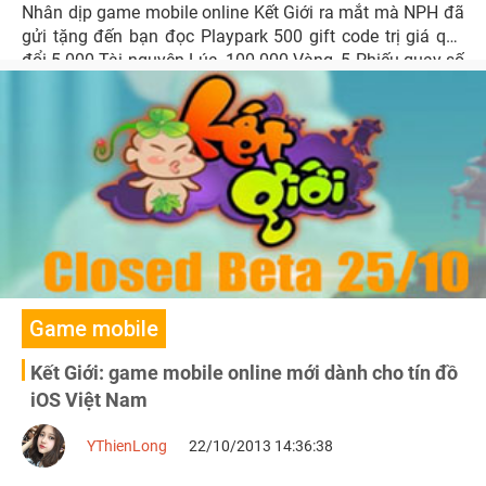
Nhân dịp game mobile online Kết Giới ra mắt mà NPH đã
gửi tặng đến bạn đọc Playpark 500 gift code trị giá quy
đổi 5.000 Tài nguyên Lúa, 100.000 Vàng, 5 Phiếu quay số
may mắn, 1 Túi Ngọc cường hóa.
Game mobile
Kết Giới: game mobile online mới dành cho tín đồ
iOS Việt Nam
YThienLong
22/10/2013 14:36:38