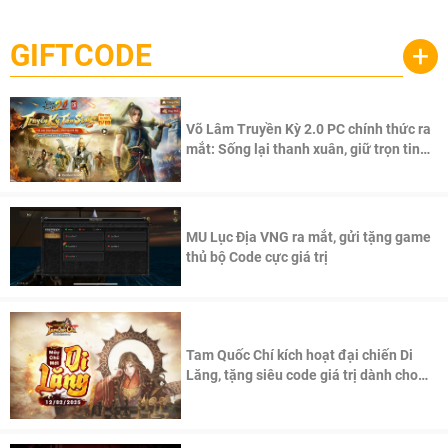
Palworld Online
đang được phát triển dựa trên IP Palworld nổi tiếng toàn
cầu, theo giấy phép chính thức từ công ty game Nhật Bản
GIFTCODE
+
Pocketpair, Inc.
Võ Lâm Truyền Kỳ 2.0 PC chính thức ra
mắt: Sống lại thanh xuân, giữ trọn tinh
thần Võ Lâm
MU Lục Địa VNG ra mắt, gửi tặng game
thủ bộ Code cực giá trị
Tam Quốc Chí kích hoạt đại chiến Di
Lăng, tặng siêu code giá trị dành cho
100 độc giả đầu tiên.