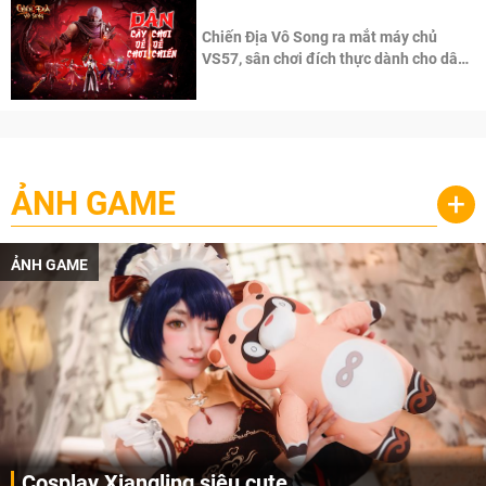
Chiến Địa Vô Song ra mắt máy chủ
VS57, sân chơi đích thực dành cho dân
cày
ẢNH GAME
+
ẢNH GAME
Cosplay Xiangling siêu cute