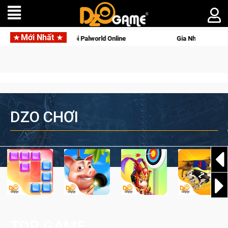
Mới Nhất
orld Online
Gia Nhập Closed Beta Norse Saga: Cửu Giới Thức
DZO CHƠI
TOP GAME