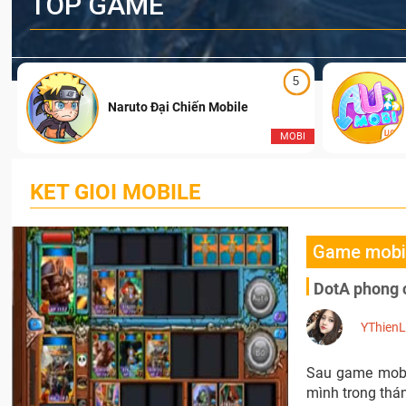
TOP GAME
5
Naruto Đại Chiến Mobile
I
MOBI
KET GIOI MOBILE
Game mobi
DotA phong 
YThien
Sau game mobil
mình trong thá