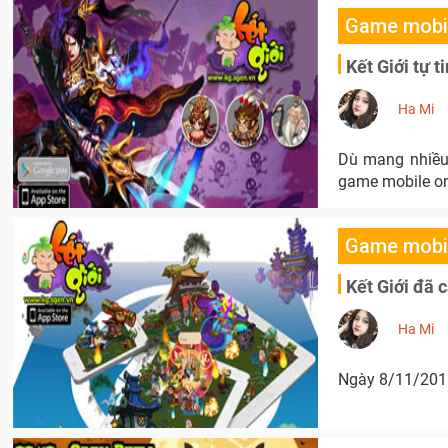
Game mobi
Kết Giới tự 
Ha Mi
Dù mang nhiều 
game mobile on
Game mobi
Kết Giới đã 
Ha Mi
Ngày 8/11/2013