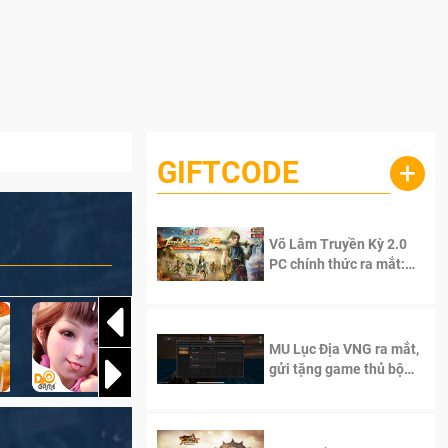
GIFTCODE
+
Võ Lâm Truyền Kỳ 2.0
PC chính thức ra mắt:
Sống lại thanh xuân, giữ
trọn tinh thần Võ Lâm
MU Lục Địa VNG ra mắt,
gửi tặng game thủ bộ
Code cực giá trị