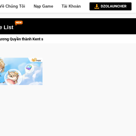
Về Chúng Tôi
Nạp Game
Tài Khoản
 List
Medal Hunter: Game bắn súng PvP tọa độ đỉnh cao đưa bạn vào các c