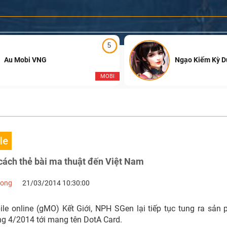
5
Au Mobi VNG
Ngạo Kiếm Kỳ 
MOBI
le
cách thẻ bài ma thuật đến Việt Nam
Long
21/03/2014 10:30:00
e online (gMO) Kết Giới, NPH SGen lại tiếp tục tung ra sản
ng 4/2014 tới mang tên DotA Card.