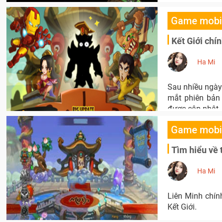
Game mobi
Kết Giới chí
Ha Mi
Sau nhiều ngày 
mắt phiên bản
được cập nhật.
Game mobi
Tìm hiểu về 
Ha Mi
Liên Minh chín
Kết Giới.