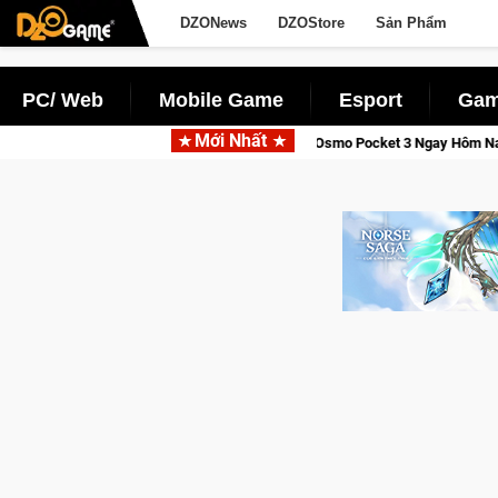
DZONews
DZOStore
Sản Phẩm
PC/ Web
Mobile Game
Esport
Gam
Mới Nhất
ỉnh, Săn DJI Osmo Pocket 3 Ngay Hôm Nay
Lineage W – Quyền 