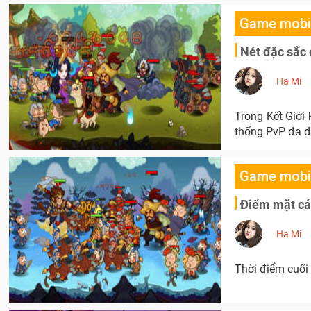
Game mobi
Nét đặc sắc 
Ha Mi
Trong Kết Giới
thống PvP đa d
Game mobi
Điểm mặt cá
Ha Mi
Thời điểm cuối