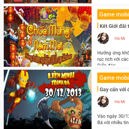
Game mobi
Kết Giới đãi
Ha Mi
Hưởng ứng khôn
rục rịch với cá
Diễn đàn.
Game mobi
Gay cấn với 
Ha Mi
Vào ngày 30/12
Bá với nhiều tí