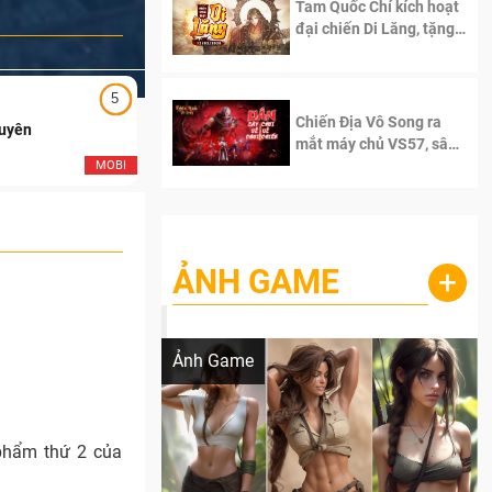
Tam Quốc Chí kích hoạt
đại chiến Di Lăng, tặng
siêu code giá trị dành
cho 100 độc giả đầu
tiên.
5
5
Chiến Địa Vô Song ra
Duyên
Ngạo Thiên Mobile
mắt máy chủ VS57, sân
chơi đích thực dành cho
MOBI
MOB
dân cày
ẢNH GAME
+
Lala Croft vừa nóng vừa xinh dưới nét vẽ
của AI
Ảnh Game
 phẩm thứ 2 của