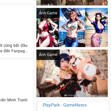
Khi AI Cosplay gái đẹp One Piece
Ảnh Game
ới cũng bắt đầu
Cosplay Xiangling siêu cute
ame đến Fanpage,
Ảnh Game
Liên Minh Tranh
PlayPark - GameNews