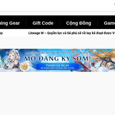
ing Gear
Gift Code
Cộng Đồng
Game
lực và tài phú sẽ về tay kẻ đoạt được Vương Quyền thành Kent sắp tới!