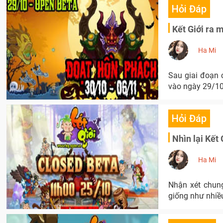
Hỏi Đáp
Kết Giới ra 
Ha Mi
Sau giai đoạn 
vào ngày 29/1
Hỏi Đáp
Nhìn lại Kết
Ha Mi
Nhận xét chung
giống như nhiều