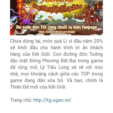
Chưa dừng lại, món quà Lì xì đầu năm 20%
sẽ khởi đầu cho hành trình tri ân khách
hàng của Kết Giới. Con đường đón Tướng
đặc biệt Đông Phương Bất Bại trong game
đã rộng mở, Lý Tiểu Long sẽ về với mọi
nhà, mọi khoảng cách giữa các TOP trong
game đang dần xóa bỏ. Và bạn, chính là
Thiên Đế mới của Kết Giới.
Trang chủ:
http://kg.sgen.vn/