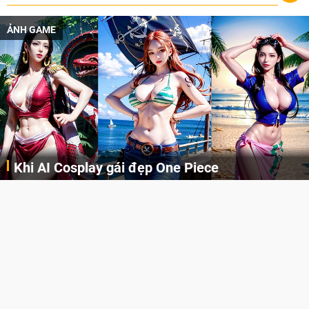
ẢNH GAME
Khi AI Cosplay gái đẹp One Piece
Những cô nàng nóng bỏng Boa Hancock, Nico Robin, Nami, Yamato hay Perona được AI vẽ lại dưới hình thức Cosplay cực kỳ chuẩn chỉnh.