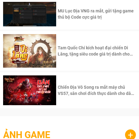
MU Lục Địa VNG ra mắt, gửi tặng game
thủ bộ Code cực giá trị
Tam Quốc Chí kích hoạt đại chiến Di
Lăng, tặng siêu code giá trị dành cho
100 độc giả đầu tiên.
Chiến Địa Vô Song ra mắt máy chủ
VS57, sân chơi đích thực dành cho dân
cày
ẢNH GAME
+