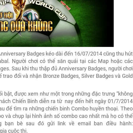
 Anniversary Badges kéo dài đến 16/07/2014 cũng thu hút
al. Người chơi có thể săn quái tại các Map hoặc các
es. Sau khi thu thập đủ Anniversary Badges, người chơi
 trao đổi và nhận Bronze Badges, Silver Badges và Gold
nổi bật, được xem như một trong những đặc trưng “không
Thách Chiến Binh diễn ra từ nay đến hết ngày 01/7/2014
 nhau để tìm ra những chiến binh Combo huyền thoại. Theo
và chụp lại hình ảnh số combo cao nhất mà họ có thể
ng bạn bè sau đó gửi link về email ban điều hành:
ia cuộc thi.