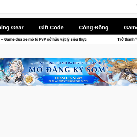
ing Gear
Gift Code
Cộng Đồng
Game
ữu vật lý siêu thực
Trở thành "Đại ca Mèo" khuấy đảo thế giớ