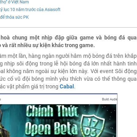
thọ" ở Việt Nam
ỷ lục 10 năm trước của Asiasoft
 để thỏa sức PK
i hoà chung một nhịp đập giữa game và bóng đá qua
 và rất nhiều sự kiện khác trong game.
ăm một lần, hàng ngàn người hâm mộ bóng đá trên khắp
 nhịp sôi động trong lễ hội bóng đá lớn nhất hành tinh
bal không nằm ngoài sự kiện lớn này. Với event Sôi động
c cổ vũ đội bóng mình yêu thích vừa có thể thông qua
c vật phẩm giá trị trong
Cabal
.