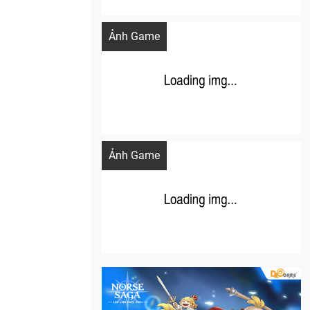
Khi AI Cosplay gái đẹp One Piece
Ảnh Game
Cosplay Xiangling siêu cute
Ảnh Game