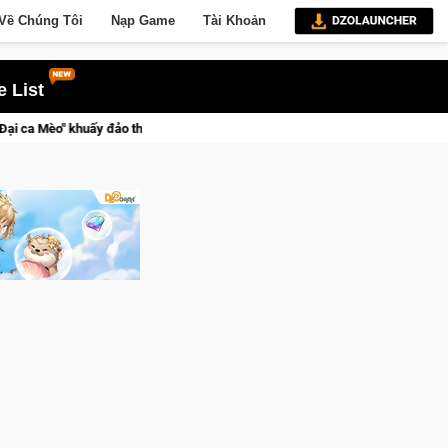
Về Chúng Tôi
Nạp Game
Tài Khoản
 List
i ngầm trong Cat Mafia