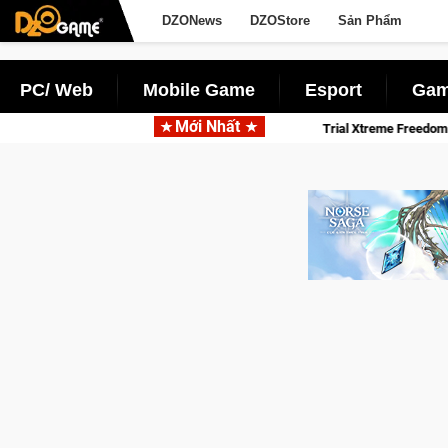
DZONews
DZOStore
Sản Phẩm
PC/ Web
Mobile Game
Esport
Gam
Mới Nhất
khốc liệt
Trial Xtreme Freedom – Game đua xe mô tô PvP sở h