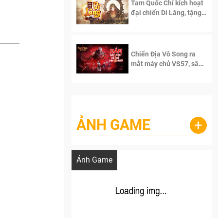
Tam Quốc Chí kích hoạt
đại chiến Di Lăng, tặng
siêu code giá trị dành
cho 100 độc giả đầu
tiên.
Chiến Địa Vô Song ra
mắt máy chủ VS57, sân
chơi đích thực dành cho
dân cày
ẢNH GAME
+
Lala Croft vừa nóng vừa xinh dưới nét vẽ
của AI
Ảnh Game