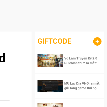
GIFTCODE
+
d
Võ Lâm Truyền Kỳ 2.0
PC chính thức ra mắt:
Sống lại thanh xuân, giữ
trọn tinh thần Võ Lâm
MU Lục Địa VNG ra mắt,
gửi tặng game thủ bộ
Code cực giá trị