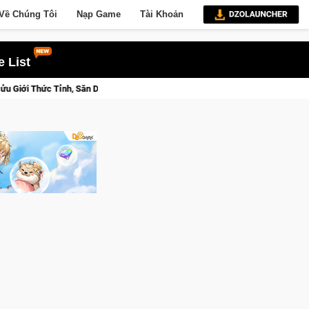
Về Chúng Tôi
Nạp Game
Tài Khoản
 List
 3 Ngay Hôm Nay
Lineage W – Quyền lực và tài phú sẽ về tay 