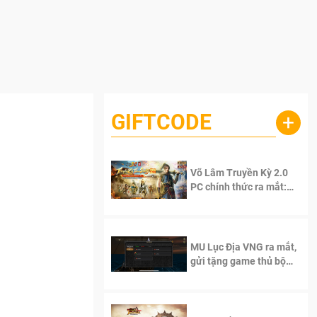
GIFTCODE
+
Võ Lâm Truyền Kỳ 2.0
PC chính thức ra mắt:
Sống lại thanh xuân, giữ
trọn tinh thần Võ Lâm
MU Lục Địa VNG ra mắt,
gửi tặng game thủ bộ
Code cực giá trị