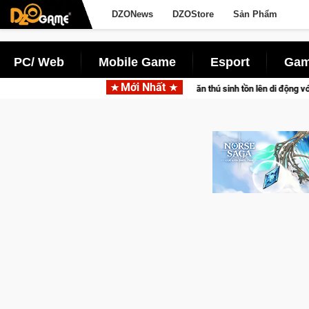
DZONews
DZOStore
Sản Phẩm
PC/ Web
Mobile Game
Esport
Gam
Mới Nhất
 tấn săn thú sinh tồn lên di động với tên gọi Palworld Online