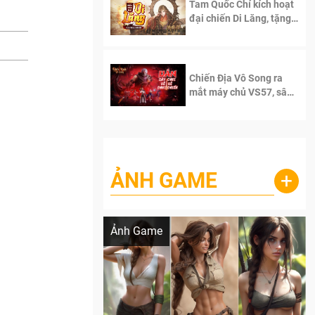
Tam Quốc Chí kích hoạt
đại chiến Di Lăng, tặng
siêu code giá trị dành
cho 100 độc giả đầu
tiên.
Chiến Địa Vô Song ra
mắt máy chủ VS57, sân
chơi đích thực dành cho
dân cày
ẢNH GAME
+
Lala Croft vừa nóng vừa xinh dưới nét vẽ
của AI
Ảnh Game