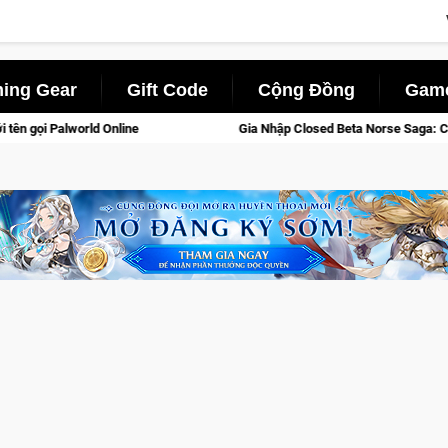
ing Gear
Gift Code
Cộng Đồng
Game
Gia Nhập Closed Beta Norse Saga: Cửu Giới Thức Tỉnh, Săn DJI Osmo Pocket