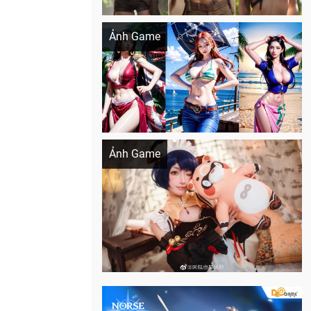
Khi AI Cosplay gái đẹp One Piece
Ảnh Game
Cosplay Xiangling siêu cute
Ảnh Game