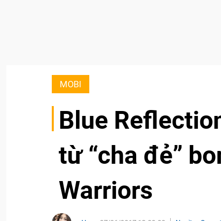
MOBI
Blue Reflectio
từ “cha đẻ” b
Warriors