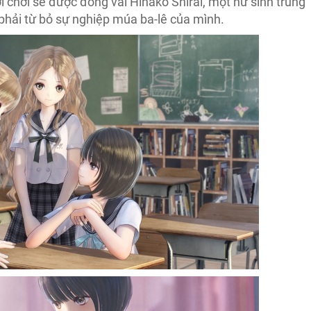
chơi sẽ được đóng vai Hinako Shirai, một nữ sinh trung
hải từ bỏ sự nghiệp múa ba-lê của mình.