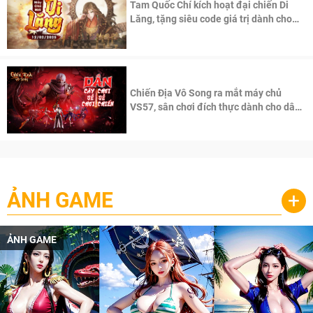
Tam Quốc Chí kích hoạt đại chiến Di
Lăng, tặng siêu code giá trị dành cho
100 độc giả đầu tiên.
Chiến Địa Vô Song ra mắt máy chủ
VS57, sân chơi đích thực dành cho dân
cày
ẢNH GAME
+
ẢNH GAME