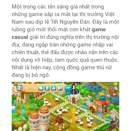
Một trong các tên sáng giá nhất trong
những game sắp ra mắt tại thị trường Việt
Nam sau dịp lễ Tết Nguyên Đán. Đây là một
luồng gió mới thổi mát cơn khát
game
casual
giải trí đúng nghĩa trên thị trường nội
địa, đang ngập tràn những game nhập vai
chiến thuật, thẻ đấu được nhào nắn trên các
nội dung võ hiệp, tam quốc quá quen thuộc.
Nhất là hiện nay, cộng đồng game thủ nữ
đang bị bỏ ngõ.