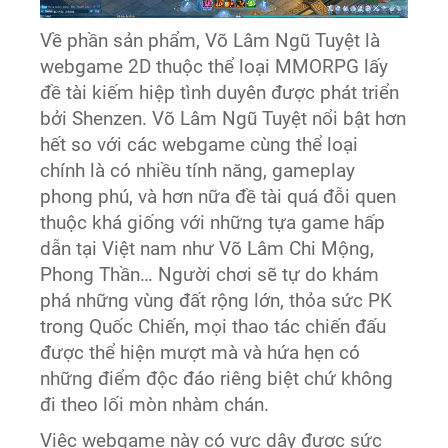
Về phần sản phẩm, Võ Lâm Ngũ Tuyệt là
webgame 2D thuộc thể loại MMORPG lấy
đề tài kiếm hiệp tình duyên được phát triển
bởi Shenzen. Võ Lâm Ngũ Tuyệt nổi bật hơn
hết so với các webgame cùng thể loại
chính là có nhiều tính năng, gameplay
phong phú, và hơn nữa đề tài quá đỗi quen
thuộc khá giống với những tựa game hấp
dẫn tại Việt nam như Võ Lâm Chi Mộng,
Phong Thần… Người chơi sẽ tự do khám
phá những vùng đất rộng lớn, thỏa sức PK
trong Quốc Chiến, mọi thao tác chiến đấu
được thể hiện mượt mà và hứa hẹn có
những điểm độc đáo riêng biệt chứ không
đi theo lối mòn nhàm chán.
Việc webgame này có vực dậy được sức