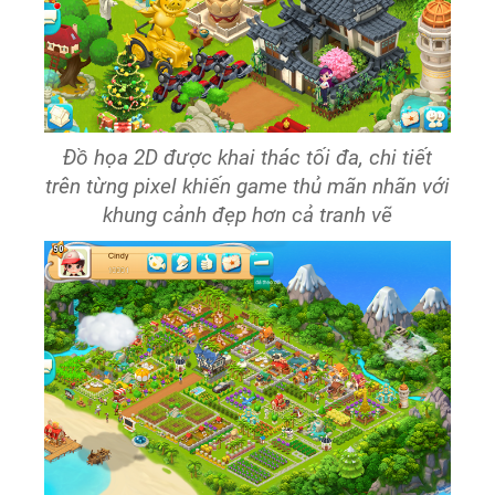
Đồ họa 2D được khai thác tối đa, chi tiết
trên từng pixel khiến game thủ mãn nhãn với
khung cảnh đẹp hơn cả tranh vẽ