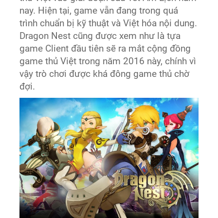
nay. Hiện tại, game vẫn đang trong quá
trình chuẩn bị kỹ thuật và Việt hóa nội dung.
Dragon Nest cũng được xem như là tựa
game Client đầu tiên sẽ ra mắt cộng đồng
game thủ Việt trong năm 2016 này, chính vì
vậy trò chơi được khá đông game thủ chờ
đợi.