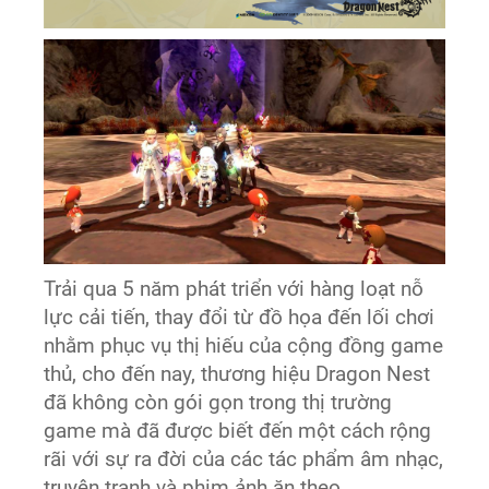
Trải qua 5 năm phát triển với hàng loạt nỗ
lực cải tiến, thay đổi từ đồ họa đến lối chơi
nhằm phục vụ thị hiếu của cộng đồng game
thủ, cho đến nay, thương hiệu Dragon Nest
đã không còn gói gọn trong thị trường
game mà đã được biết đến một cách rộng
rãi với sự ra đời của các tác phẩm âm nhạc,
truyện tranh và phim ảnh ăn theo.