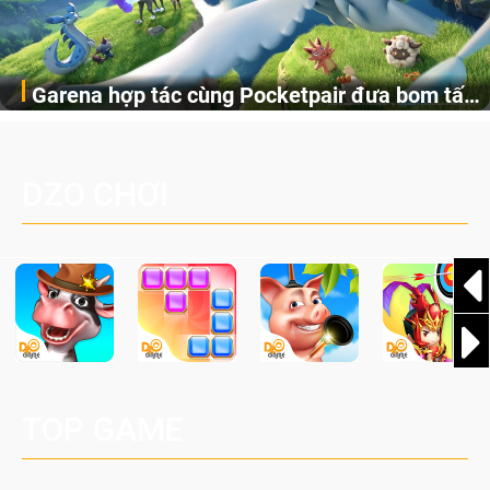
Garena hợp tác cùng Pocketpair đưa bom tấn
Garena Singapore hôm nay đã công bố Palworld Online,
săn thú sinh tồn lên di động với tên gọi
một cuộc phiêu lưu sinh tồn nhiều người chơi mới hiện
Palworld Online
đang được phát triển dựa trên IP Palworld nổi tiếng toàn
DZO CHƠI
cầu, theo giấy phép chính thức từ công ty game Nhật Bản
Pocketpair, Inc.
TOP GAME