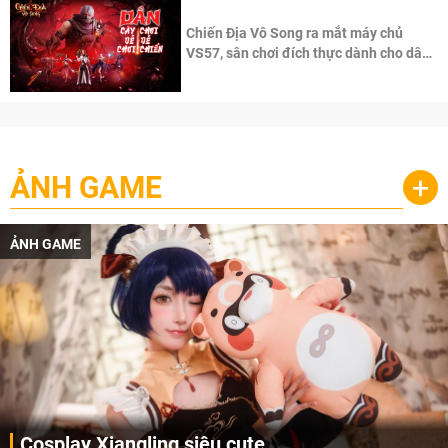
Chiến Địa Vô Song ra mắt máy chủ
VS57, sân chơi đích thực dành cho dân
cày
ẢNH GAME
+
ẢNH GAME
Cosplay Xiangling siêu cute