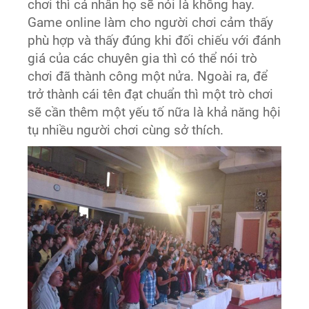
chơi thì cá nhân họ sẽ nói là không hay.
Game online làm cho người chơi cảm thấy
phù hợp và thấy đúng khi đối chiếu với đánh
giá của các chuyên gia thì có thể nói trò
chơi đã thành công một nửa. Ngoài ra, để
trở thành cái tên đạt chuẩn thì một trò chơi
sẽ cần thêm một yếu tố nữa là khả năng hội
tụ nhiều người chơi cùng sở thích.