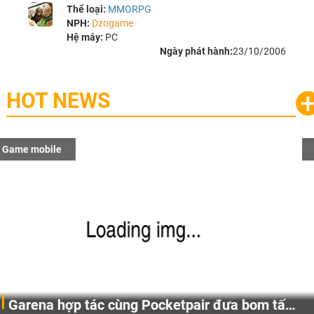
Thể loại:
MMORPG
NPH:
Dzogame
Hệ máy:
PC
Ngày phát hành:
23/10/2006
HOT NEWS
Game mobile
Gia Nhập Closed Beta Norse Saga: Cửu Giới