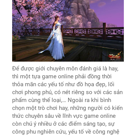
Để được giới chuyên môn đánh giá là hay,
thì một tựa game online phải đồng thời
thỏa mãn các yếu tố như đồ họa đẹp, lối
chơi phong phú, có nét riêng so với các sản
phẩm cùng thể loại,… Ngoài ra khi bình
chọn một trò chơi hay, những người có kiến
thức chuyên sâu về lĩnh vực game online
còn chú ý nhiều ở các điểm sáng tạo, sự
công phu nghiên cứu, yếu tố về công nghệ