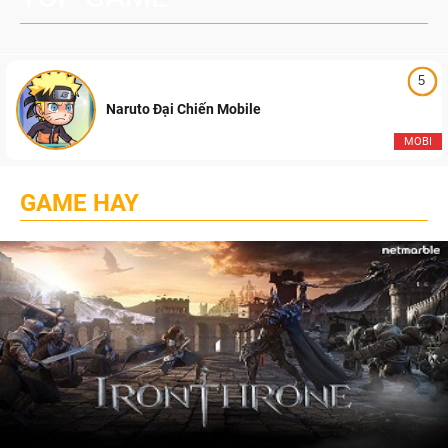
5
Naruto Đại Chiến Mobile
MOBI
GAME HAY