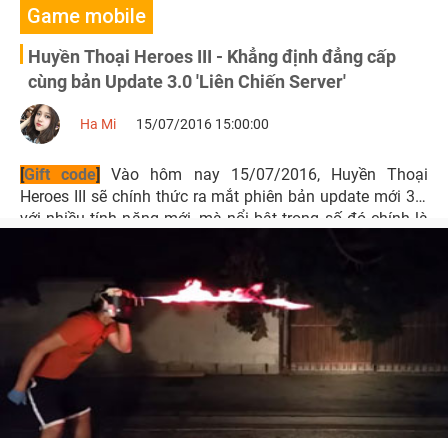
Game mobile
Huyền Thoại Heroes III - Khẳng định đẳng cấp
cùng bản Update 3.0 'Liên Chiến Server'
Ha Mi
15/07/2016 15:00:00
[
Gift code
]
Vào hôm nay 15/07/2016, Huyền Thoại
Heroes III sẽ chính thức ra mắt phiên bản update mới 3.0
với nhiều tính năng mới, mà nổi bật trong số đó chính là
hoạt động Chiến Liên Server.