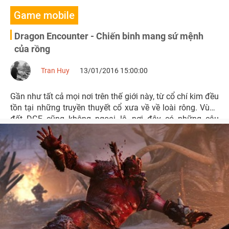
Game mobile
Dragon Encounter - Chiến binh mang sứ mệnh
của rồng
Tran Huy
13/01/2016 15:00:00
Gần như tất cả mọi nơi trên thế giới này, từ cổ chí kim đều
tồn tại những truyền thuyết cổ xưa về về loài rông. Vùng
đất DGE cũng không ngoại lệ, nơi đây có những câu
chuyện kỳ bí của riêng mình.