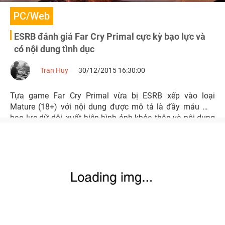
PC/Web
ESRB đánh giá Far Cry Primal cực kỳ bạo lực và
có nội dung tình dục
Tran Huy
30/12/2015 16:30:00
Tựa game Far Cry Primal vừa bị ESRB xếp vào loại
Mature (18+) với nội dung được mô tả là đầy máu me,
bạo lực dữ dội, xuất hiện hình ảnh khỏa thân và nội dung
tình dục.