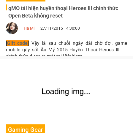
gMO tái hiện huyền thoại Heroes III chính thức
Open Beta không reset
Ha Mi
27/11/2015 14:30:00
[
Gift code
]
Vậy là sau chuỗi ngày dài chờ đợi, game
mobile gây sốt Âu Mỹ 2015 Huyền Thoại Heroes III đã
chính thức được ra mắt tại Việt Nam.
Gaming Gear