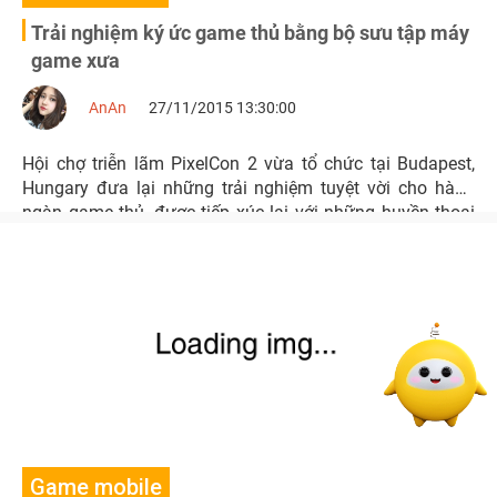
Trải nghiệm ký ức game thủ bằng bộ sưu tập máy
game xưa
AnAn
27/11/2015 13:30:00
Hội chợ triễn lãm PixelCon 2 vừa tổ chức tại Budapest,
Hungary đưa lại những trải nghiệm tuyệt vời cho hàng
ngàn game thủ, được tiếp xúc lại với những huyền thoại
máy game từ thập niên 80 trở lại đây
Game mobile