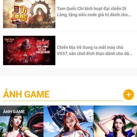
Tam Quốc Chí kích hoạt đại chiến Di
Lăng, tặng siêu code giá trị dành cho
100 độc giả đầu tiên.
Chiến Địa Vô Song ra mắt máy chủ
VS57, sân chơi đích thực dành cho dân
cày
ẢNH GAME
+
ẢNH GAME