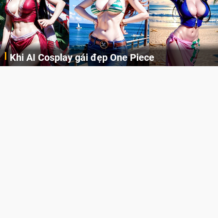
Khi AI Cosplay gái đẹp One Piece
Những cô nàng nóng bỏng Boa Hancock, Nico Robin, Nami, Yamato hay Perona được AI vẽ lại dưới hình thức Cosplay cực kỳ chuẩn chỉnh.