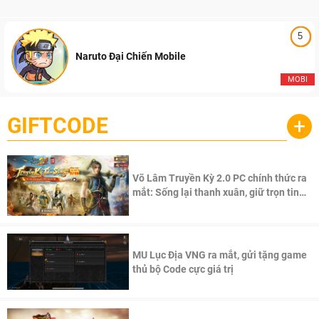
5
Naruto Đại Chiến Mobile
MOBI
GIFTCODE
+
Võ Lâm Truyền Kỳ 2.0 PC chính thức ra
mắt: Sống lại thanh xuân, giữ trọn tinh
thần Võ Lâm
MU Lục Địa VNG ra mắt, gửi tặng game
thủ bộ Code cực giá trị