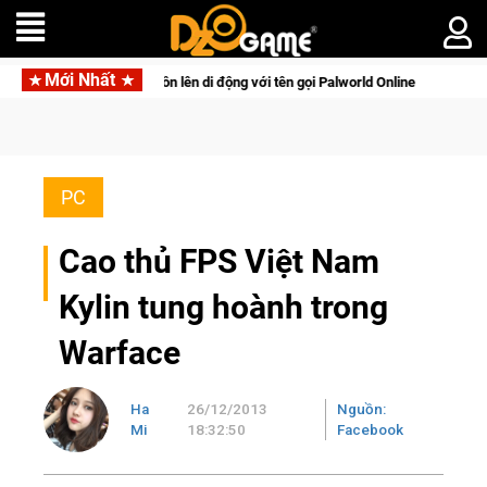
Mới Nhất
 thú sinh tồn lên di động với tên gọi Palworld Online
Gia Nhậ
PC
Cao thủ FPS Việt Nam
Kylin tung hoành trong
Warface
Ha
26/12/2013
Nguồn:
Mi
18:32:50
Facebook