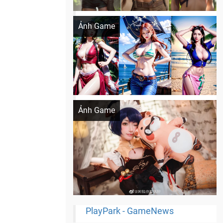
Khi AI Cosplay gái đẹp One Piece
Ảnh Game
Cosplay Xiangling siêu cute
Ảnh Game
PlayPark - GameNews