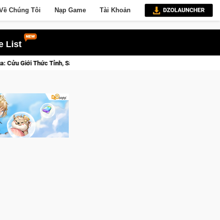
Về Chúng Tôi
Nạp Game
Tài Khoản
 List
Osmo Pocket 3 Ngay Hôm Nay
Lineage W – Quyền lực và tài ph