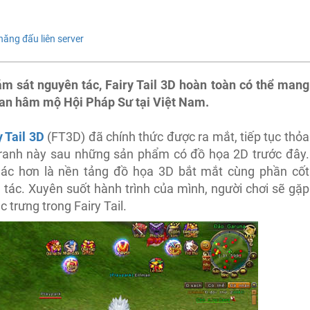
năng đấu liên server
m sát nguyên tác, Fairy Tail 3D hoàn toàn có thể mang
 fan hâm mộ Hội Pháp Sư tại Việt Nam.
y Tail 3D
(FT3D) đã chính thức được ra mắt, tiếp tục thỏa
tranh này sau những sản phẩm có đồ họa 2D trước đây.
ác hơn là nền tảng đồ họa 3D bắt mắt cùng phần cốt
 tác. Xuyên suốt hành trình của mình, người chơi sẽ gặp
 trưng trong Fairy Tail.