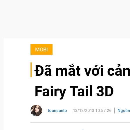
MOBI
Đã mắt với cản
Fairy Tail 3D
toansanto
13/12/2013 10:57:26
Nguồn