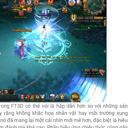
ong FT3D có thể nói là hấp dẫn hơn so với những sản
uy rằng không khắc họa nhân vật hay môi trường xung
 nó đã mang lại một cái nhìn mới mẻ hơn, đặc biệt là hiệu
ợc đánh giá khá cao. Phần hiệu ứng chiêu thức cũng gây