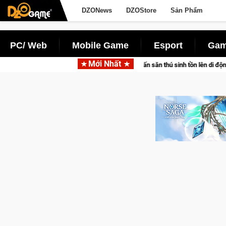
DZONews
DZOStore
Sản Phẩm
PC/ Web
Mobile Game
Esport
Gam
Mới Nhất
air đưa bom tấn săn thú sinh tồn lên di động với tên gọi Palworld Online