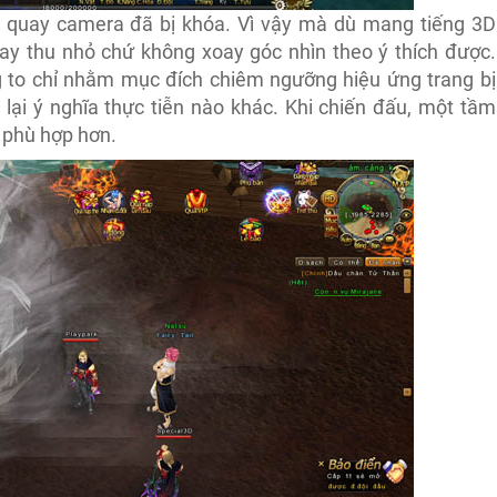
c quay camera đã bị khóa. Vì vậy mà dù mang tiếng 3D
y thu nhỏ chứ không xoay góc nhìn theo ý thích được.
g to chỉ nhằm mục đích chiêm ngưỡng hiệu ứng trang bị
lại ý nghĩa thực tiễn nào khác. Khi chiến đấu, một tầm
n phù hợp hơn.