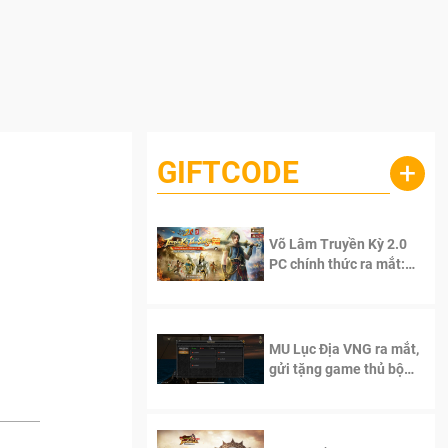
GIFTCODE
+
Võ Lâm Truyền Kỳ 2.0
PC chính thức ra mắt:
Sống lại thanh xuân, giữ
trọn tinh thần Võ Lâm
MU Lục Địa VNG ra mắt,
gửi tặng game thủ bộ
Code cực giá trị