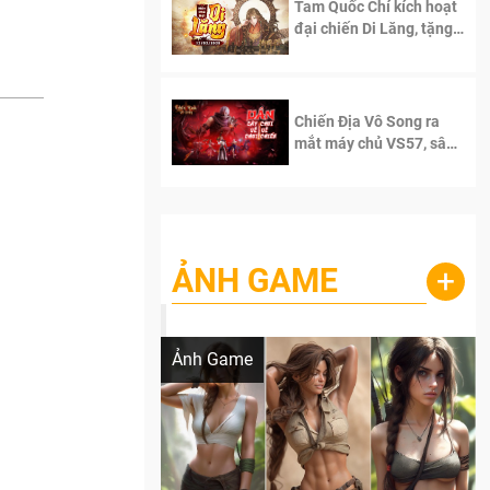
Tam Quốc Chí kích hoạt
đại chiến Di Lăng, tặng
siêu code giá trị dành
cho 100 độc giả đầu
tiên.
Chiến Địa Vô Song ra
mắt máy chủ VS57, sân
chơi đích thực dành cho
dân cày
ẢNH GAME
+
Lala Croft vừa nóng vừa xinh dưới nét vẽ
của AI
Ảnh Game