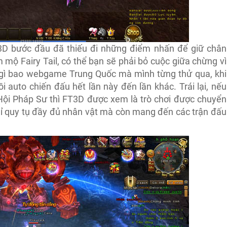
T3D bước đầu đã thiếu đi những điểm nhấn để giữ chân
 mộ Fairy Tail, có thể bạn sẽ phải bỏ cuộc giữa chừng vì
gì bao webgame Trung Quốc mà mình từng thử qua, khi
 auto chiến đấu hết lần này đến lần khác. Trái lại, nếu
ội Pháp Sư thì FT3D được xem là trò chơi được chuyển
chỉ quy tụ đầy đủ nhân vật mà còn mang đến các trận đấu