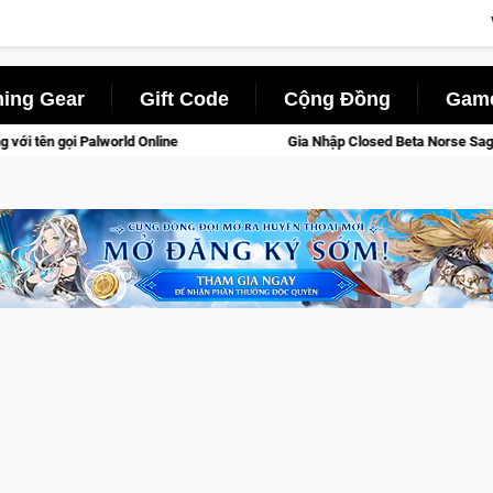
ing Gear
Gift Code
Cộng Đồng
Game
Gia Nhập Closed Beta Norse Saga: Cửu Giới Thức Tỉnh, Săn DJI 