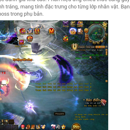
h tráng, mang tính đặc trưng cho từng lớp nhân vật. Bạn
 boss trong phụ bản.