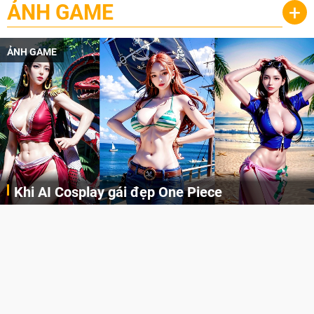
ẢNH GAME
+
ẢNH GAME
Khi AI Cosplay gái đẹp One Piece
Những cô nàng nóng bỏng Boa Hancock, Nico Robin, Nami, Yamato hay Perona được AI vẽ lại dưới hình thức Cosplay cực kỳ chuẩn chỉnh.