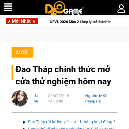
Mới Nhất
CFVL 2026 Mùa 2 khép lại với hành trình đầy cảm xúc, Team Falcons lên ngôi
MOBI
Đao Tháp chính thức mở
cửa thử nghiệm hôm nay
Ha
22/07/2015
Nguồn: MXH
Mi
14:00:00
Playpark
Đao Tháp rút lui lặng lẽ sau 11 tháng hoạt động ?
Game thủ tố cáo nhà phát hành VGG tổ chức sự