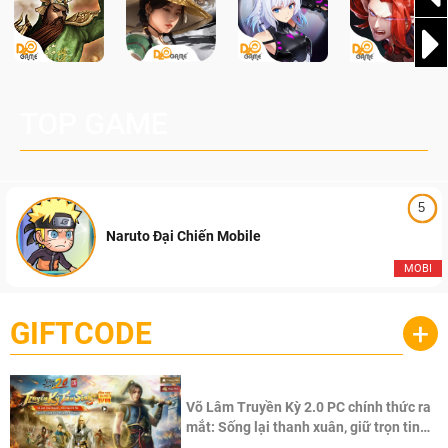
TOP GAME
5
Naruto Đại Chiến Mobile
MOBI
GIFTCODE
+
Võ Lâm Truyền Kỳ 2.0 PC chính thức ra
mắt: Sống lại thanh xuân, giữ trọn tinh
thần Võ Lâm