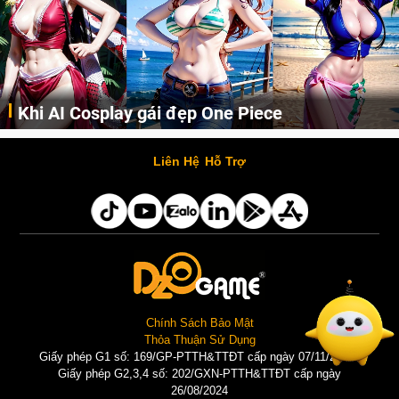
Cosplay Xiangling siêu cute
ck, Nico Robin, Nami, Yamato hay Perona được AI vẽ lại dưới hình thức Cosplay cực kỳ chuẩn chỉnh.
Liên Hệ
Hỗ Trợ
Chính Sách Bảo Mật
Thỏa Thuận Sử Dụng
Giấy phép G1 số: 169/GP-PTTH&TTĐT cấp ngày 07/11/2025 |
Giấy phép G2,3,4 số: 202/GXN-PTTH&TTĐT cấp ngày
26/08/2024