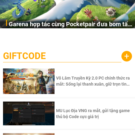
Garena hợp tác cùng Pocketpair đưa bom tấn
Garena Singapore hôm nay đã công bố Palworld Online,
săn thú sinh tồn lên di động với tên gọi
một cuộc phiêu lưu sinh tồn nhiều người chơi mới hiện
Palworld Online
đang được phát triển dựa trên IP Palworld nổi tiếng toàn
cầu, theo giấy phép chính thức từ công ty game Nhật Bản
GIFTCODE
+
Pocketpair, Inc.
Võ Lâm Truyền Kỳ 2.0 PC chính thức ra
mắt: Sống lại thanh xuân, giữ trọn tinh
thần Võ Lâm
MU Lục Địa VNG ra mắt, gửi tặng game
thủ bộ Code cực giá trị