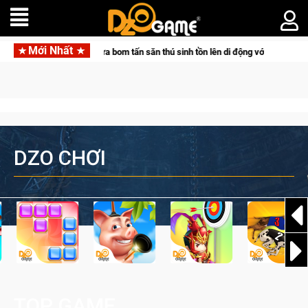
Mới Nhất
ketpair đưa bom tấn săn thú sinh tồn lên di động với tên gọi Palworld Online
DZO CHƠI
TOP GAME