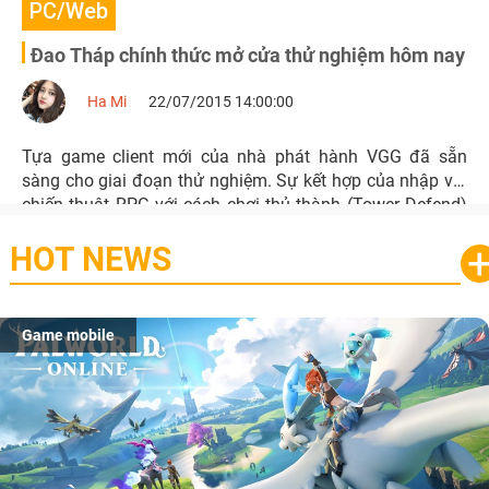
PC/Web
Đao Tháp chính thức mở cửa thử nghiệm hôm nay
Ha Mi
22/07/2015 14:00:00
Tựa game client mới của nhà phát hành VGG đã sẵn
sàng cho giai đoạn thử nghiệm. Sự kết hợp của nhập vai
chiến thuật RPG với cách chơi thủ thành (Tower Defend)
hứa hẹn sẽ tạo nên một con sóng dữ dội trong cộng đồng
HOT NEWS
game Việt sắp tới đây.
Game mobile