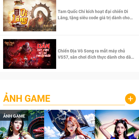
Tam Quốc Chí kích hoạt đại chiến Di
Lăng, tặng siêu code giá trị dành cho
100 độc giả đầu tiên.
Chiến Địa Vô Song ra mắt máy chủ
VS57, sân chơi đích thực dành cho dân
cày
ẢNH GAME
+
ẢNH GAME