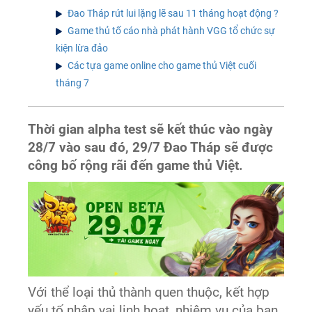
Đao Tháp rút lui lặng lẽ sau 11 tháng hoạt động ?
Game thủ tố cáo nhà phát hành VGG tổ chức sự
kiện lừa đảo
Các tựa game online cho game thủ Việt cuối
tháng 7
Thời gian alpha test sẽ kết thúc vào ngày
28/7 vào sau đó, 29/7 Đao Tháp sẽ được
công bố rộng rãi đến game thủ Việt.
Với thể loại thủ thành quen thuộc, kết hợp
yếu tố nhập vai linh hoạt, nhiệm vụ của bạn