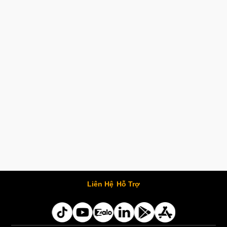
Liên Hệ
Hỗ Trợ