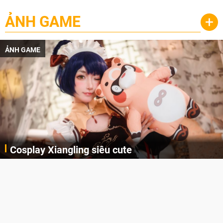
ẢNH GAME
+
ẢNH GAME
Cosplay Xiangling siêu cute
Cùng thưởng thức những hình ảnh cosplay Xiangling trong Genshin Impact siêu dễ thương của người dùng Weibo "阿包也是兔娘"