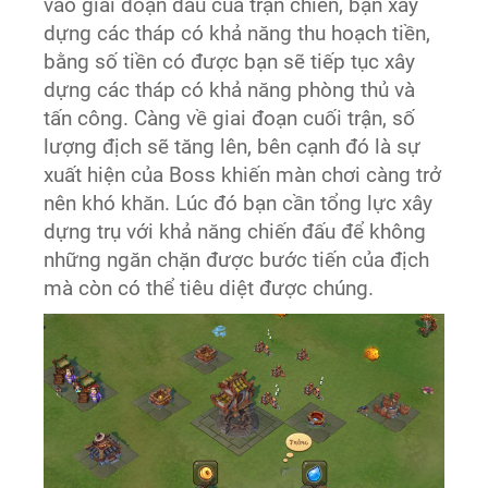
vào giai đoạn đầu của trận chiến, bạn xây
dựng các tháp có khả năng thu hoạch tiền,
bằng số tiền có được bạn sẽ tiếp tục xây
dựng các tháp có khả năng phòng thủ và
tấn công. Càng về giai đoạn cuối trận, số
lượng địch sẽ tăng lên, bên cạnh đó là sự
xuất hiện của Boss khiến màn chơi càng trở
nên khó khăn. Lúc đó bạn cần tổng lực xây
dựng trụ với khả năng chiến đấu để không
những ngăn chặn được bước tiến của địch
mà còn có thể tiêu diệt được chúng.