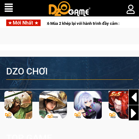
Mới Nhất
CFVL 2026 Mùa 2 khép lại với hành trình đầy cảm xúc, Team Falcons lên ngôi v
DZO CHƠI
TOP GAME