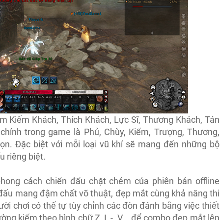
gồm Kiếm Khách, Thích Khách, Lực Sĩ, Thương Khách, Tán
í chính trong game là Phủ, Chùy, Kiếm, Trượng, Thương,
họn. Đặc biệt với mỗi loại vũ khí sẽ mang đến những bộ
 riêng biệt.
phong cách chiến đấu chặt chém của phiên bản offline
n đấu mang đậm chất võ thuật, đẹp mắt cùng khả năng thi
ười chơi có thể tự tùy chỉnh các đòn đánh bằng việc thiết
ờng kiếm theo hình chữ Z, I, -, V,...để combo đẹp mắt lên