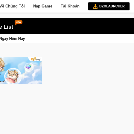
Về Chúng Tôi
Nạp Game
Tài Khoản
 List
Lineage W – Quyền lực và tài phú sẽ về tay kẻ đoạt được Vương Quyền thành K