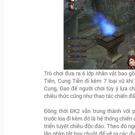
Trò chơi đưa ra 6 lớp nhân vật bao 
Tiên, Cung Tiễn đi kèm 7 loại vũ kh
Cung, Đao để người chơi tùy ý lựa c
chiêu thức cũng như thao tác chiến đấu
Đồng thời ĐK2 vẫn trung thành với 
trước kia đi kèm đó là hệ thống chiế
triển tuyệt chiêu độc đáo. Theo đó ng
lập phím tắt hay chuột để vẽ ra các đư