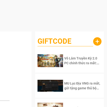
GIFTCODE
+
Võ Lâm Truyền Kỳ 2.0
PC chính thức ra mắt:
Sống lại thanh xuân, giữ
trọn tinh thần Võ Lâm
MU Lục Địa VNG ra mắt,
gửi tặng game thủ bộ
Code cực giá trị