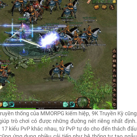
 truyền thống của MMORPG kiếm hiệp, 9K Truyền Kỳ cũng
 giúp trò chơi có được những đường nét riêng nhất định.
p 17 kiểu PvP khác nhau, từ PvP tự do cho đến thách đấu
 cũng ứng dụng nhiều cải tiến như hệ thống tự tạo ngẫu