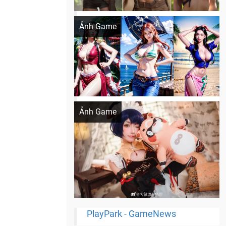
Khi AI Cosplay gái đẹp One Piece
Ảnh Game
Cosplay Xiangling siêu cute
Ảnh Game