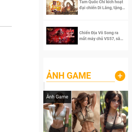
Tam Quốc Chí kích hoạt
đại chiến Di Lăng, tặng
siêu code giá trị dành
cho 100 độc giả đầu
tiên.
Chiến Địa Vô Song ra
mắt máy chủ VS57, sân
chơi đích thực dành cho
dân cày
ẢNH GAME
+
Lala Croft vừa nóng vừa xinh dưới nét vẽ
của AI
Ảnh Game