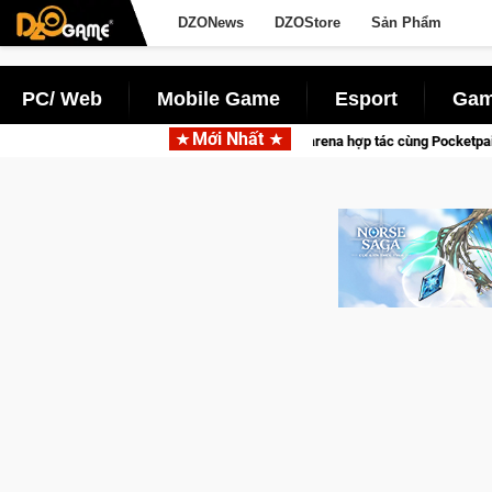
DZONews
DZOStore
Sản Phẩm
PC/ Web
Mobile Game
Esport
Gam
Mới Nhất
Garena hợp tác cùng Pocketpair đưa bom tấn săn thú sinh tồn