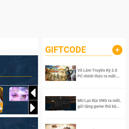
GIFTCODE
+
Võ Lâm Truyền Kỳ 2.0
PC chính thức ra mắt:
Sống lại thanh xuân, giữ
trọn tinh thần Võ Lâm
MU Lục Địa VNG ra mắt,
gửi tặng game thủ bộ
Code cực giá trị