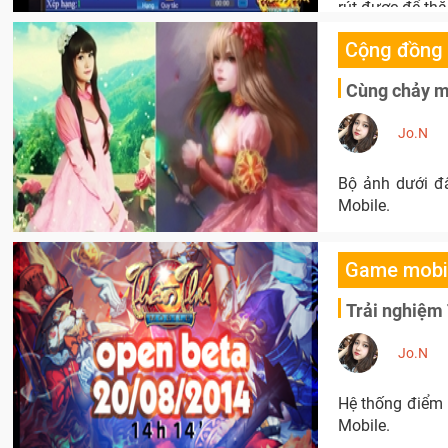
rút được để th
Cộng đồng
Cùng chảy m
Jo.N
Bộ ảnh dưới đâ
Mobile.
Game mobi
Trải nghiệm
Jo.N
Hệ thống điểm 
Mobile.