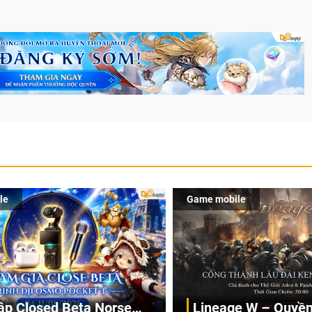
le
Game mobile
ập Closed Beta Norse
Lineage W – Quyền 