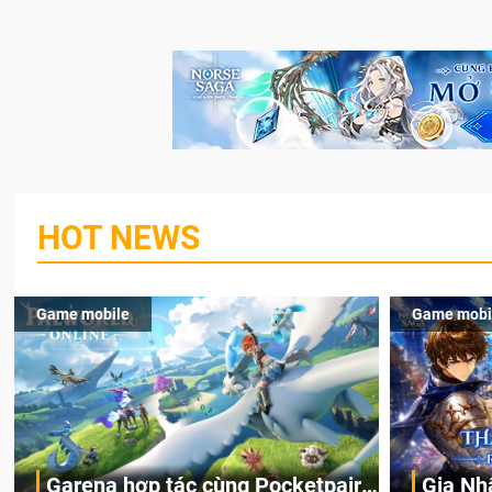
HOT NEWS
Game mobile
Game mobi
Garena hợp tác cùng Pocketpair
Gia Nh