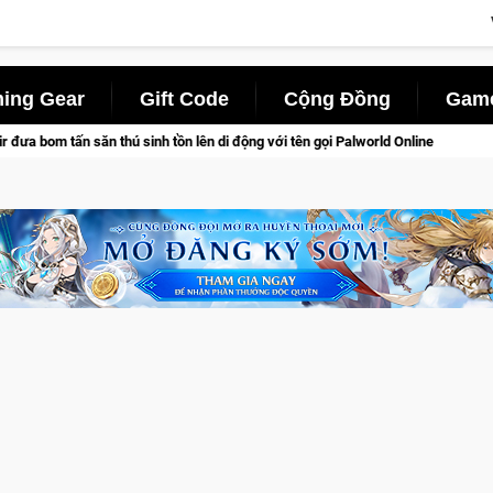
ing Gear
Gift Code
Cộng Đồng
Game
 lên di động với tên gọi Palworld Online
Gia Nhập Closed Be