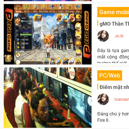
Game mobi
gMO Thần Th
Jo.N
Đây là tựa ga
mắt cộng đồng
trường thế giới.
PC/Web
Điểm mặt nh
toansa
Đáng chú ý hơn
Fire II.