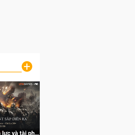
+
lực và tài phú