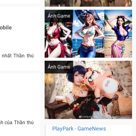
Khi AI Cosplay gái đẹp One Piece
Ảnh Game
obile
g nhất Thần thú
Cosplay Xiangling siêu cute
Ảnh Game
nh của Thần thú
PlayPark - GameNews