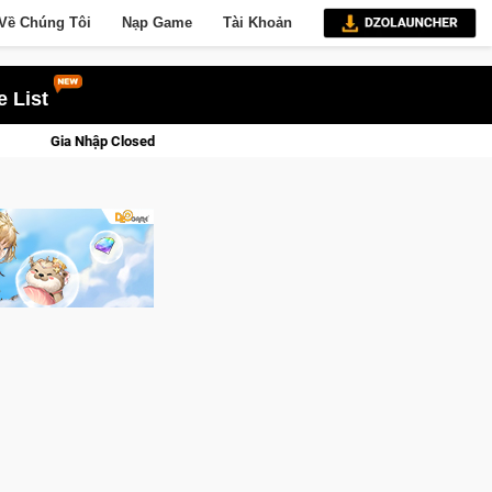
Về Chúng Tôi
Nạp Game
Tài Khoản
 List
ta Norse Saga: Cửu Giới Thức Tỉnh, Săn DJI Osmo Pocket 3 Ngay Hôm Nay