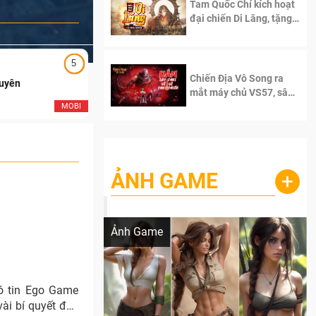
Tam Quốc Chí kích hoạt
đại chiến Di Lăng, tặng
siêu code giá trị dành
cho 100 độc giả đầu
tiên.
5
5
Chiến Địa Vô Song ra
Duyên
Ngạo Thiên Mobile
mắt máy chủ VS57, sân
chơi đích thực dành cho
MOBI
MOB
dân cày
ẢNH GAME
+
Lala Croft vừa nóng vừa xinh dưới nét vẽ
của AI
Ảnh Game
có tin Ego Game
vài bí quyết đúc