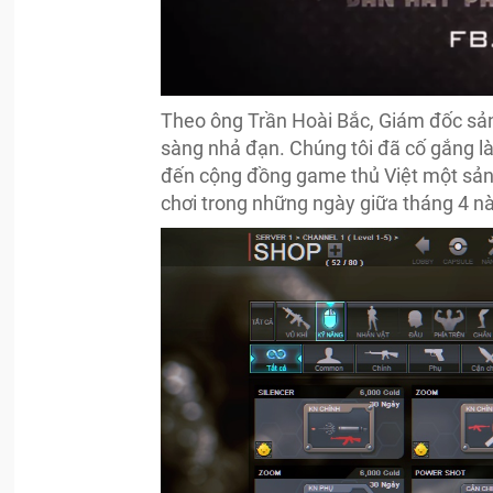
Theo ông Trần Hoài Bắc, Giám đốc sản 
sàng nhả đạn. Chúng tôi đã cố gắng l
đến cộng đồng game thủ Việt một sản 
chơi trong những ngày giữa tháng 4 nà