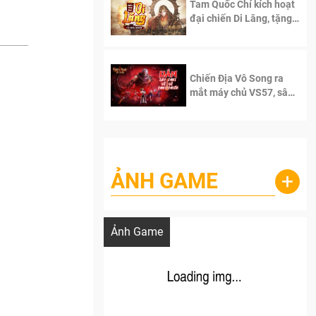
Tam Quốc Chí kích hoạt
đại chiến Di Lăng, tặng
siêu code giá trị dành
cho 100 độc giả đầu
tiên.
Chiến Địa Vô Song ra
mắt máy chủ VS57, sân
chơi đích thực dành cho
dân cày
ẢNH GAME
+
Lala Croft vừa nóng vừa xinh dưới nét vẽ
của AI
Ảnh Game