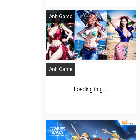
Khi AI Cosplay gái đẹp One Piece
Ảnh Game
Cosplay Xiangling siêu cute
Ảnh Game