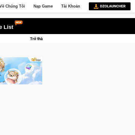
Về Chúng Tôi
Nạp Game
Tài Khoản
 List
 Mèo" khuấy đảo thế giới ngầm trong Cat Mafia