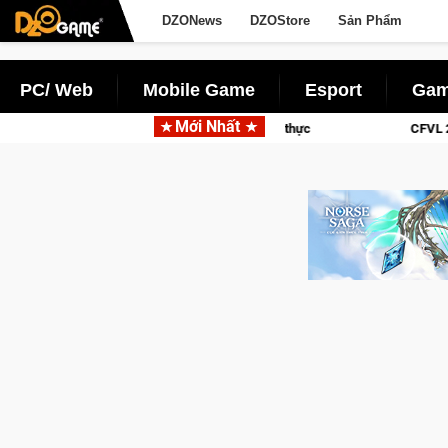
DZONews
DZOStore
Sản Phẩm
PC/ Web
Mobile Game
Esport
Gam
Mới Nhất
u vật lý siêu thực
CFVL 2026 Mùa 2 khép lại với hành trình 