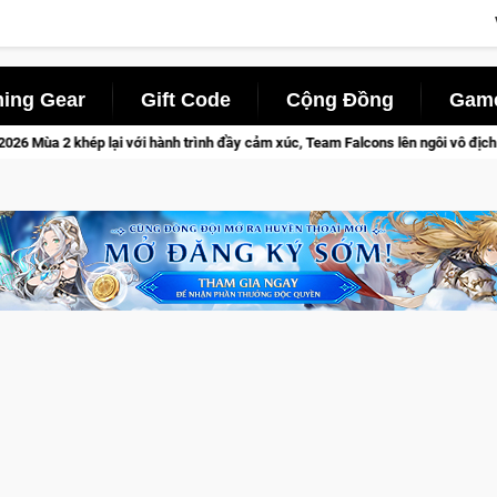
ing Gear
Gift Code
Cộng Đồng
Game
đầy cảm xúc, Team Falcons lên ngôi vô địch
Trở thành "Đại ca