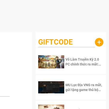
GIFTCODE
+
Võ Lâm Truyền Kỳ 2.0
PC chính thức ra mắt:
Sống lại thanh xuân, giữ
trọn tinh thần Võ Lâm
MU Lục Địa VNG ra mắt,
gửi tặng game thủ bộ
Code cực giá trị