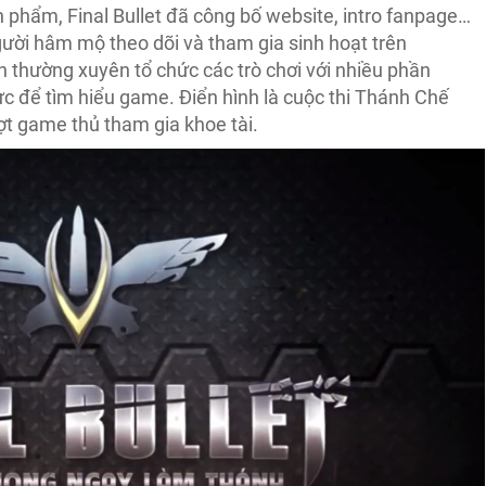
n phẩm, Final Bullet đã công bố website, intro fanpage…
gười hâm mộ theo dõi và tham gia sinh hoạt trên
thường xuyên tổ chức các trò chơi với nhiều phần
c để tìm hiểu game. Điển hình là cuộc thi Thánh Chế
ượt game thủ tham gia khoe tài.