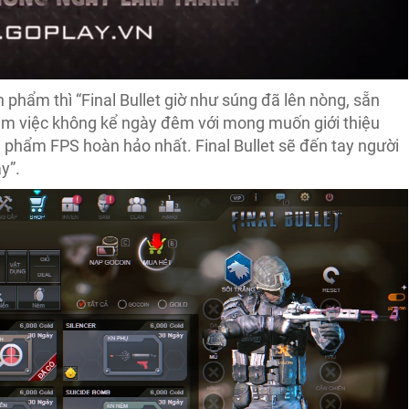
phẩm thì “Final Bullet giờ như súng đã lên nòng, sẵn
àm việc không kể ngày đêm với mong muốn giới thiệu
phẩm FPS hoàn hảo nhất. Final Bullet sẽ đến tay người
y”.