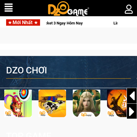
Mới Nhất
Lineage W – Quyền lực và tài phú sẽ về tay kẻ đoạt được Vương Q
DZO CHƠI
TOP GAME