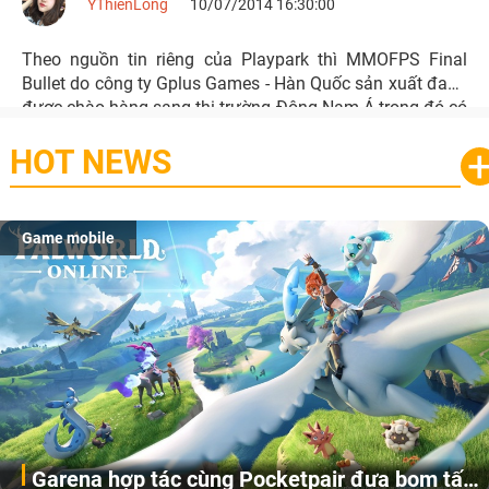
YThienLong
10/07/2014 16:30:00
Theo nguồn tin riêng của Playpark thì MMOFPS Final
Bullet do công ty Gplus Games - Hàn Quốc sản xuất đang
được chào hàng sang thị trường Đông Nam Á trong đó có
Việt Nam.
HOT NEWS
Game mobile
Garena hợp tác cùng Pocketpair đưa bom tấn