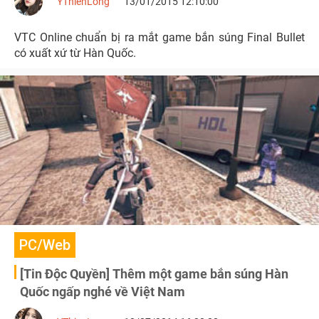
YThienLong
13/01/2015 12:10:00
VTC Online chuẩn bị ra mắt game bắn súng Final Bullet
có xuất xứ từ Hàn Quốc.
PC/Web
[Tin Độc Quyền] Thêm một game bắn súng Hàn
Quốc ngấp nghé về Việt Nam