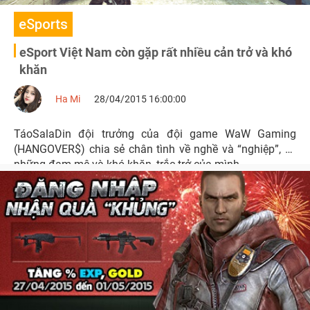
eSports
eSport Việt Nam còn gặp rất nhiều cản trở và khó
khăn
Ha Mi
28/04/2015 16:00:00
TáoSalaDin đội trưởng của đội game WaW Gaming
(HANGOVER$) chia sẻ chân tình về nghề và “nghiệp”, về
những đam mê và khó khăn, trắc trở của mình.