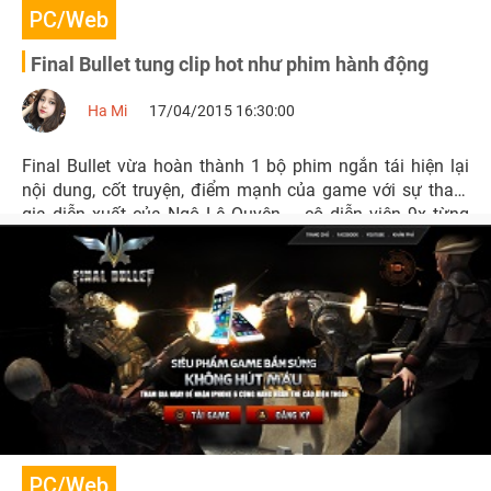
PC/Web
Final Bullet tung clip hot như phim hành động
Ha Mi
17/04/2015 16:30:00
Final Bullet vừa hoàn thành 1 bộ phim ngắn tái hiện lại
nội dung, cốt truyện, điểm mạnh của game với sự tham
gia diễn xuất của Ngô Lệ Quyên – cô diễn viên 9x từng
tham gia kha khá các bộ phim truyền hình.
PC/Web