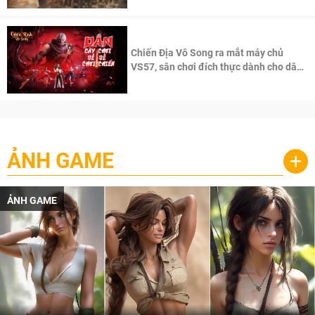
Chiến Địa Vô Song ra mắt máy chủ
VS57, sân chơi đích thực dành cho dân
cày
ẢNH GAME
+
ẢNH GAME