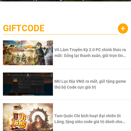
Garena Singapore hôm nay đã công bố Palworld Online,
săn thú sinh tồn lên di động với tên gọi
một cuộc phiêu lưu sinh tồn nhiều người chơi mới hiện
Palworld Online
đang được phát triển dựa trên IP Palworld nổi tiếng toàn
cầu, theo giấy phép chính thức từ công ty game Nhật Bản
GIFTCODE
+
Pocketpair, Inc.
Võ Lâm Truyền Kỳ 2.0 PC chính thức ra
mắt: Sống lại thanh xuân, giữ trọn tinh
thần Võ Lâm
MU Lục Địa VNG ra mắt, gửi tặng game
thủ bộ Code cực giá trị
Tam Quốc Chí kích hoạt đại chiến Di
Lăng, tặng siêu code giá trị dành cho
100 độc giả đầu tiên.