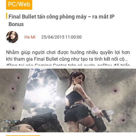
PC/Web
Final Bullet tấn công phòng máy – ra mắt IP
Bonus
Ha Mi
25/04/2015 11:00:00
Nhằm giúp người chơi được hưởng nhiều quyền lợi hơn
khi tham gia Final Bullet cũng như tạo ra tính kết nối cộng
đồng tại các Gaming Center trên cả nước, goPlay đã triển
khai chương trình IP Bonus với nhiều ưu đãi hấp dẫn.