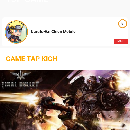
5
Naruto Đại Chiến Mobile
MOBI
GAME TAP KICH