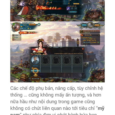
Các chế độ phụ bản, nâng cấp, tùy chỉnh hệ
thống … cũng không mấy ấn tượng, và hơn
nữa hầu như nội dung trong game cũng
không có chút liên quan nào tới tiêu chí “
mỹ
nam
” như phía đơn vị phát hành hứa hẹn.