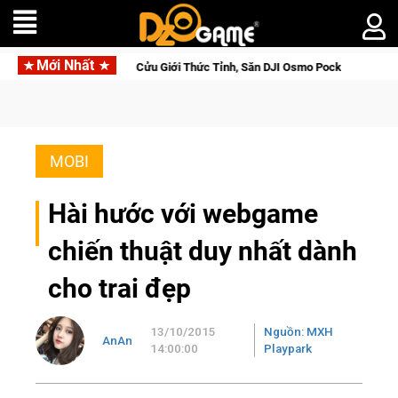
Mới Nhất
e Saga: Cửu Giới Thức Tỉnh, Săn DJI Osmo Pocket 3 Ngay Hôm Nay
MOBI
Hài hước với webgame
chiến thuật duy nhất dành
cho trai đẹp
13/10/2015
Nguồn: MXH
AnAn
14:00:00
Playpark