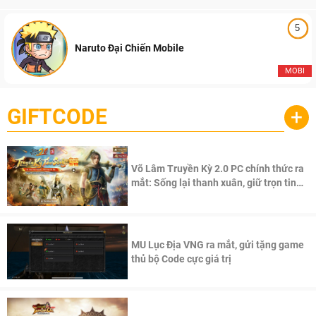
5
Naruto Đại Chiến Mobile
MOBI
GIFTCODE
+
Võ Lâm Truyền Kỳ 2.0 PC chính thức ra
mắt: Sống lại thanh xuân, giữ trọn tinh
thần Võ Lâm
MU Lục Địa VNG ra mắt, gửi tặng game
thủ bộ Code cực giá trị