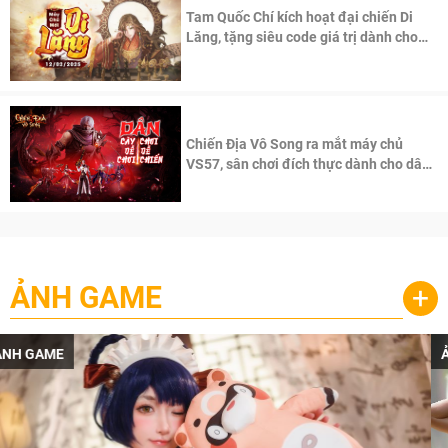
Tam Quốc Chí kích hoạt đại chiến Di
Lăng, tặng siêu code giá trị dành cho
100 độc giả đầu tiên.
Chiến Địa Vô Song ra mắt máy chủ
VS57, sân chơi đích thực dành cho dân
cày
ẢNH GAME
+
ẢNH GAME