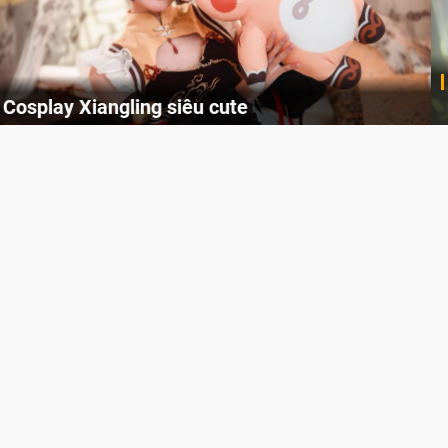
Lala Croft vừa nóng vừa xinh dưới nét vẽ của
AI
Cùng đến với những hình ảnh Lala Croft của Tomb Raider dưới nét vẽ của AI. Một cô nàng xinh đẹp, nóng bỏng nhưng cũng rắn rỏi và mạnh mẽ.