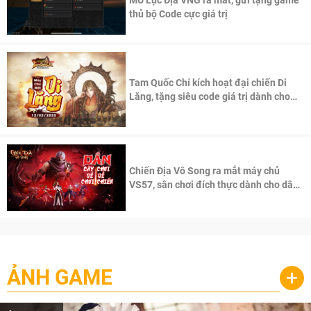
MU Lục Địa VNG ra mắt, gửi tặng game
thủ bộ Code cực giá trị
Tam Quốc Chí kích hoạt đại chiến Di
Lăng, tặng siêu code giá trị dành cho
100 độc giả đầu tiên.
Chiến Địa Vô Song ra mắt máy chủ
VS57, sân chơi đích thực dành cho dân
cày
ẢNH GAME
+