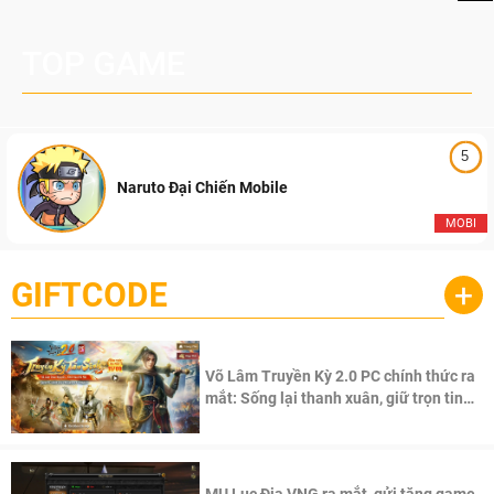
TOP GAME
5
Naruto Đại Chiến Mobile
MOBI
GIFTCODE
+
Võ Lâm Truyền Kỳ 2.0 PC chính thức ra
mắt: Sống lại thanh xuân, giữ trọn tinh
thần Võ Lâm