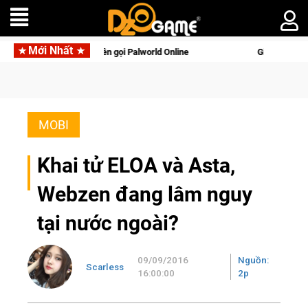
Mới Nhất
ên di động với tên gọi Palworld Online
Gia Nhập Closed Beta
MOBI
Khai tử ELOA và Asta,
Webzen đang lâm nguy
tại nước ngoài?
09/09/2016
Nguồn:
Scarless
16:00:00
2p