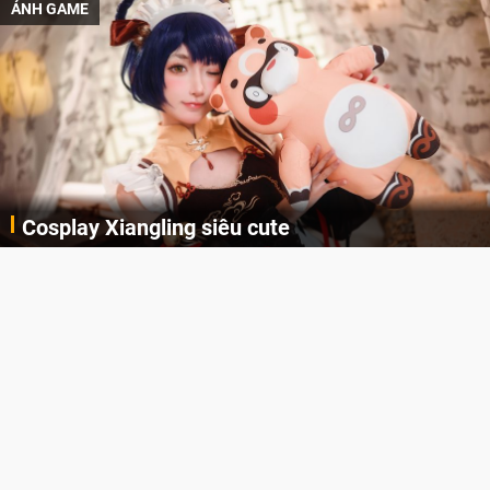
ẢNH GAME
Cosplay Xiangling siêu cute
Cùng thưởng thức những hình ảnh cosplay Xiangling trong Genshin Impact siêu dễ thương của người dùng Weibo "阿包也是兔娘"