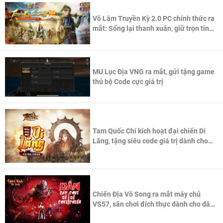
Võ Lâm Truyền Kỳ 2.0 PC chính thức ra
mắt: Sống lại thanh xuân, giữ trọn tinh
thần Võ Lâm
MU Lục Địa VNG ra mắt, gửi tặng game
thủ bộ Code cực giá trị
Tam Quốc Chí kích hoạt đại chiến Di
Lăng, tặng siêu code giá trị dành cho
100 độc giả đầu tiên.
Chiến Địa Vô Song ra mắt máy chủ
VS57, sân chơi đích thực dành cho dân
cày