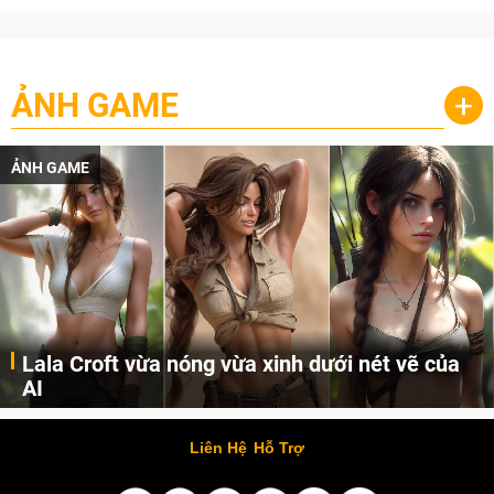
ẢNH GAME
+
ẢNH GAME
Lala Croft vừa nóng vừa xinh dưới nét vẽ của
AI
Cùng đến với những hình ảnh Lala Croft của Tomb Raider dưới nét vẽ của AI. Một cô nàng xinh đẹp, nóng bỏng nhưng cũng rắn rỏi và mạnh mẽ.
Liên Hệ
Hỗ Trợ