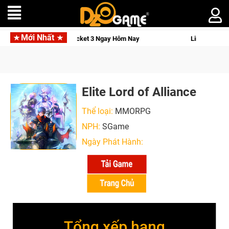
Mới Nhất
mo Pocket 3 Ngay Hôm Nay
Lineage W – Quyền lực và tài phú 
Elite Lord of Alliance
Thể loại:
MMORPG
NPH:
SGame
Ngày Phát Hành:
Tổng xếp hạng