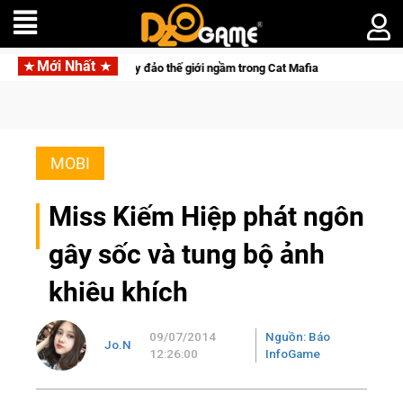
Mới Nhất
hế giới ngầm trong Cat Mafia
Trang bị của game thủ Crossfire
MOBI
Miss Kiếm Hiệp phát ngôn
gây sốc và tung bộ ảnh
khiêu khích
09/07/2014
Nguồn: Báo
Jo.N
12:26:00
InfoGame