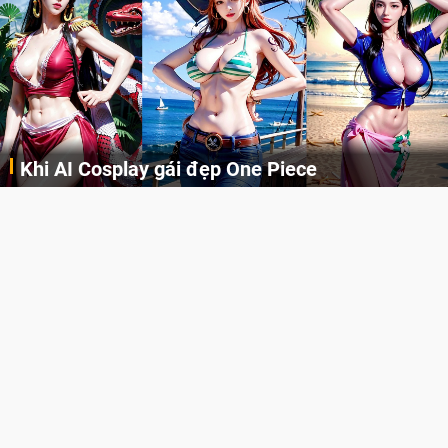
Khi AI Cosplay gái đẹp One Piece
Những cô nàng nóng bỏng Boa Hancock, Nico Robin, Nami, Yamato hay Perona được AI vẽ lại dưới hình thức Cosplay cực kỳ chuẩn chỉnh.