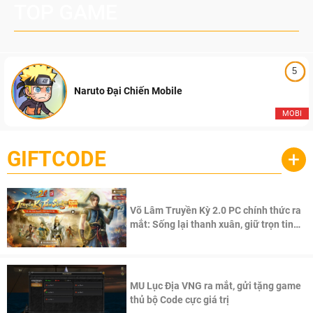
TOP GAME
5
Naruto Đại Chiến Mobile
MOBI
GIFTCODE
+
Võ Lâm Truyền Kỳ 2.0 PC chính thức ra
mắt: Sống lại thanh xuân, giữ trọn tinh
thần Võ Lâm
MU Lục Địa VNG ra mắt, gửi tặng game
thủ bộ Code cực giá trị