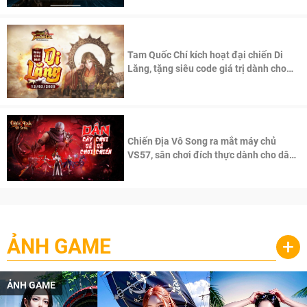
Tam Quốc Chí kích hoạt đại chiến Di
Lăng, tặng siêu code giá trị dành cho
100 độc giả đầu tiên.
Chiến Địa Vô Song ra mắt máy chủ
VS57, sân chơi đích thực dành cho dân
cày
ẢNH GAME
+
ẢNH GAME