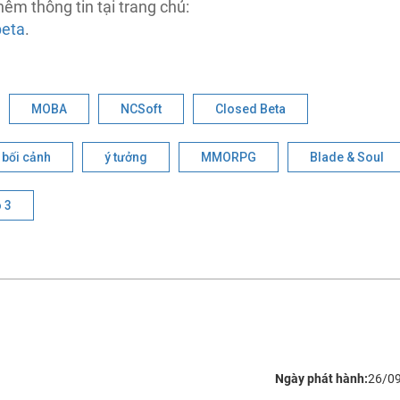
êm thông tin tại trang chủ:
beta
.
MOBA
NCSoft
Closed Beta
bối cảnh
ý tưởng
MMORPG
Blade & Soul
 3
Ngày phát hành:
26/0