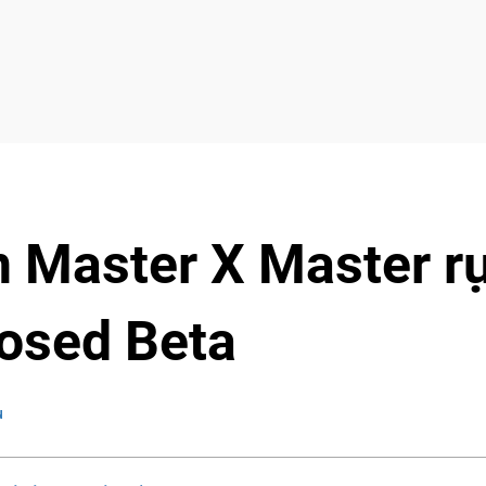
Master X Master r
losed Beta
u