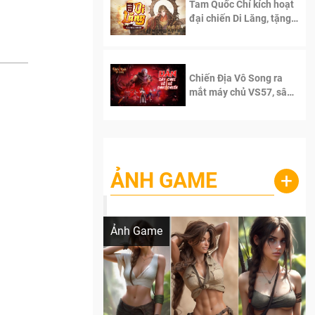
Tam Quốc Chí kích hoạt
đại chiến Di Lăng, tặng
siêu code giá trị dành
cho 100 độc giả đầu
tiên.
Chiến Địa Vô Song ra
mắt máy chủ VS57, sân
chơi đích thực dành cho
dân cày
ẢNH GAME
+
Lala Croft vừa nóng vừa xinh dưới nét vẽ
của AI
Ảnh Game