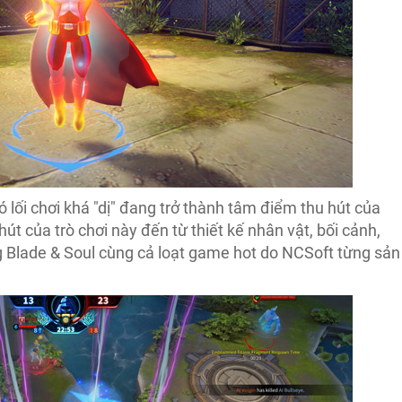
lối chơi khá "dị" đang trở thành tâm điểm thu hút của
út của trò chơi này đến từ thiết kế nhân vật, bối cảnh,
 Blade & Soul cùng cả loạt game hot do NCSoft từng sản