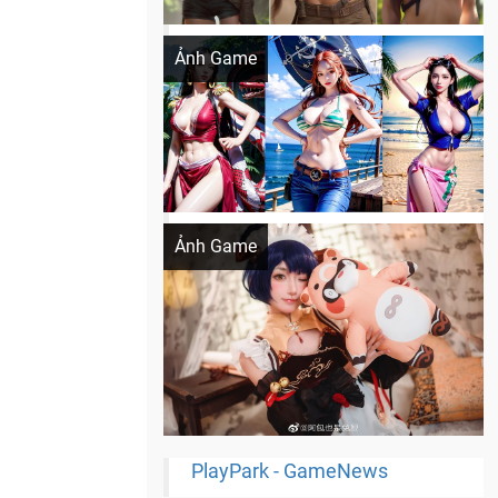
Khi AI Cosplay gái đẹp One Piece
Ảnh Game
Cosplay Xiangling siêu cute
Ảnh Game
PlayPark - GameNews