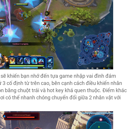
 sẽ khiến bạn nhớ đến tựa game nhập vai đình đám
thứ 3 cố định từ trên cao, bên cạnh cách điều khiển nhân
òn bằng chuột trái và hot key khá quen thuộc. Điểm khác
hơi có thể nhanh chóng chuyển đổi giữa 2 nhân vật với