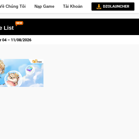
Về Chúng Tôi
Nạp Game
Tài Khoản
 List
 Nhập Closed Beta Norse Saga: Cửu Giới Thức Tỉnh, Săn DJI Osmo Pocket 3 