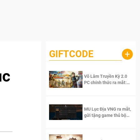
GIFTCODE
+
ục
Võ Lâm Truyền Kỳ 2.0
PC chính thức ra mắt:
Sống lại thanh xuân, giữ
trọn tinh thần Võ Lâm
MU Lục Địa VNG ra mắt,
gửi tặng game thủ bộ
Code cực giá trị