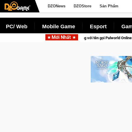
DZONews
DZOStore
Sản Phẩm
PC/ Web
Mobile Game
Esport
Gam
Mới Nhất
 lên di động với tên gọi Palworld Online
Norse Saga Chính Th