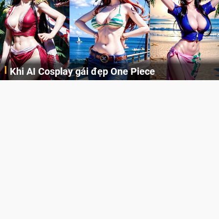
Khi AI Cosplay gái đẹp One Piece
Những cô nàng nóng bỏng Boa Hancock, Nico Robin, Nami, Yamato hay Perona được AI vẽ lại dưới hình thức Cosplay cực kỳ chuẩn chỉnh.