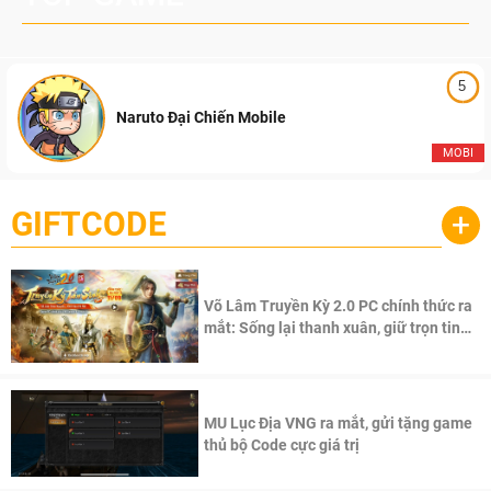
5
Naruto Đại Chiến Mobile
MOBI
GIFTCODE
+
Võ Lâm Truyền Kỳ 2.0 PC chính thức ra
mắt: Sống lại thanh xuân, giữ trọn tinh
thần Võ Lâm
MU Lục Địa VNG ra mắt, gửi tặng game
thủ bộ Code cực giá trị