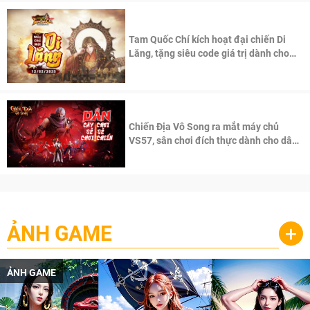
Tam Quốc Chí kích hoạt đại chiến Di
Lăng, tặng siêu code giá trị dành cho
100 độc giả đầu tiên.
Chiến Địa Vô Song ra mắt máy chủ
VS57, sân chơi đích thực dành cho dân
cày
ẢNH GAME
+
ẢNH GAME