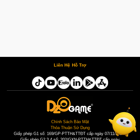
Liên Hệ
Hỗ Trợ
Chính Sách Bảo Mật
Thỏa Thuận Sử Dụng
Giấy phép G1 số: 169/GP-PTTH&TTĐT cấp ngày 07/11/2025 |
Giấy phép G2,3,4 số: 202/GXN-PTTH&TTĐT cấp ngày