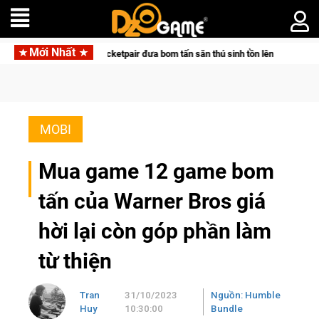
Mới Nhất
cùng Pocketpair đưa bom tấn săn thú sinh tồn lên di động với tên gọi Palworld 
MOBI
Mua game 12 game bom
tấn của Warner Bros giá
hời lại còn góp phần làm
từ thiện
Tran
31/10/2023
Nguồn: Humble
Huy
10:30:00
Bundle