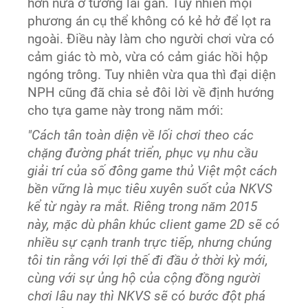
hơn nữa ở tương lai gần. Tuy nhiên mọi
phương án cụ thể không có kẻ hở để lọt ra
ngoài. Điều này làm cho người chơi vừa có
cảm giác tò mò, vừa có cảm giác hồi hộp
ngóng trông. Tuy nhiên vừa qua thì đại diện
NPH cũng đã chia sẻ đôi lời về định hướng
cho tựa game này trong năm mới:
"Cách tân toàn diện về lối chơi theo các
chặng đường phát triển, phục vụ nhu cầu
giải trí của số đông game thủ Việt một cách
bền vững là mục tiêu xuyên suốt của NKVS
kể từ ngày ra mắt. Riêng trong năm 2015
này, mặc dù phân khúc client game 2D sẽ có
nhiều sự cạnh tranh trực tiếp, nhưng chúng
tôi tin rằng với lợi thế đi đầu ở thời kỳ mới,
cùng với sự ủng hộ của cộng đồng người
chơi lâu nay thì NKVS sẽ có bước đột phá