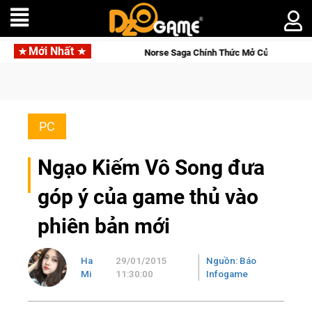
Mới Nhất
Online
Norse Saga Chính Thức Mở Cửa Closed Beta Tại Việt 
PC
Ngạo Kiếm Vô Song đưa
góp ý của game thủ vào
phiên bản mới
Ha
29/01/2015
Nguồn: Báo
Mi
11:30:00
Infogame