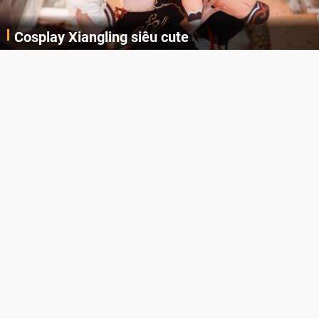
Cosplay Xiangling siêu cute
Cùng thưởng thức những hình ảnh cosplay Xiangling trong Genshin Impact siêu dễ thương của người dùng Weibo "阿包也是兔娘"