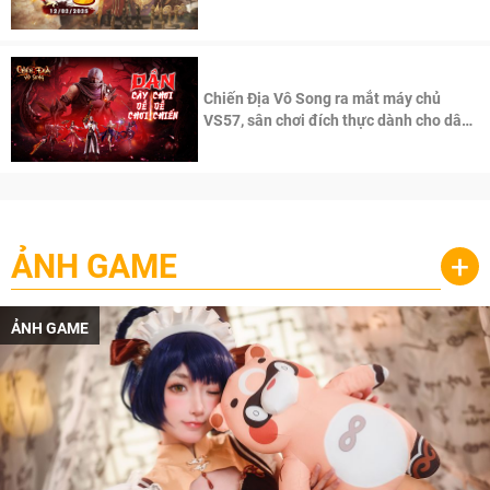
100 độc giả đầu tiên.
Chiến Địa Vô Song ra mắt máy chủ
VS57, sân chơi đích thực dành cho dân
cày
ẢNH GAME
+
ẢNH GAME