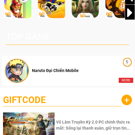
TOP GAME
5
Naruto Đại Chiến Mobile
MOBI
GIFTCODE
+
Võ Lâm Truyền Kỳ 2.0 PC chính thức ra
mắt: Sống lại thanh xuân, giữ trọn tinh
thần Võ Lâm