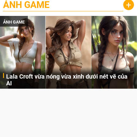
ẢNH GAME
+
ẢNH GAME
Lala Croft vừa nóng vừa xinh dưới nét vẽ của
AI
Cùng đến với những hình ảnh Lala Croft của Tomb Raider dưới nét vẽ của AI. Một cô nàng xinh đẹp, nóng bỏng nhưng cũng rắn rỏi và mạnh mẽ.