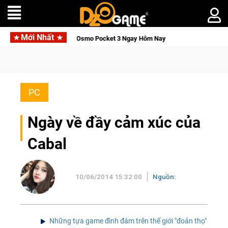
Mới Nhất
 Osmo Pocket 3 Ngay Hôm Nay
Medal Hunter: Game bắn súng PvP
PC
Ngày về đầy cảm xúc của
Cabal
10/06/2014 15:32:00
Nguồn:
Những tựa game đình đám trên thế giới "đoản thọ"