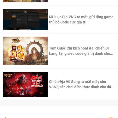
MU Lục Địa VNG ra mắt, gửi tặng game
thủ bộ Code cực giá trị
Tam Quốc Chí kích hoạt đại chiến Di
Lăng, tặng siêu code giá trị dành cho
100 độc giả đầu tiên.
Chiến Địa Vô Song ra mắt máy chủ
VS57, sân chơi đích thực dành cho dân
cày