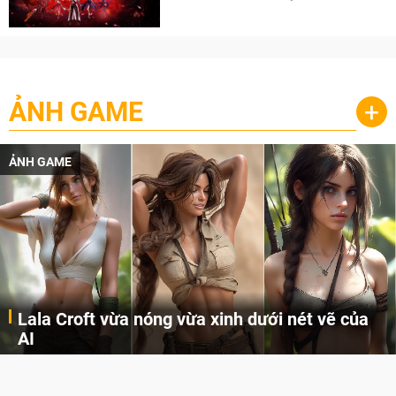
cày
ẢNH GAME
+
ẢNH GAME
Lala Croft vừa nóng vừa xinh dưới nét vẽ của
AI
Cùng đến với những hình ảnh Lala Croft của Tomb Raider dưới nét vẽ của AI. Một cô nàng xinh đẹp, nóng bỏng nhưng cũng rắn rỏi và mạnh mẽ.