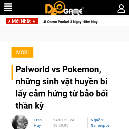
Mới Nhất
Thức Tỉnh, Săn DJI Osmo Pocket 3 Ngay Hôm Nay
Lineage W – 
MOBI
Palworld vs Pokemon,
những sinh vật huyền bí
lấy cảm hứng từ bảo bối
thần kỳ
Tran
24/01/2024
Nguồn:
Huy
15:00:00
Gamespot