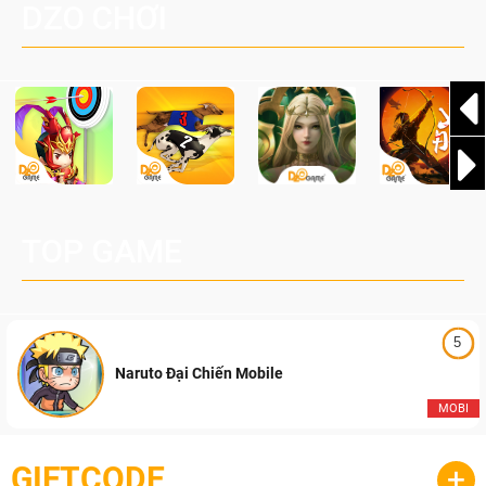
DZO CHƠI
cầu, theo giấy phép chính thức từ công ty game Nhật Bản
Pocketpair, Inc.
TOP GAME
5
Naruto Đại Chiến Mobile
MOBI
GIFTCODE
+