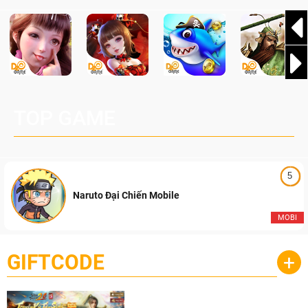
TOP GAME
5
Naruto Đại Chiến Mobile
MOBI
GIFTCODE
+