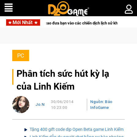
Mới Nhất
 đưa bạn vào các chiến dịch lịch sử khốc liệt
Trial Xtreme 
PC
Phân tích sức hút kỳ lạ
của Linh Kiếm
30/06/2014
Nguồn: Báo
Jo.N
10:23:00
InfoGame
Tặng 400 gift code dịp Open Beta game Linh Kiếm
Linh Kiếm dẫn dụ người chơi bằng sự hào nhoáng