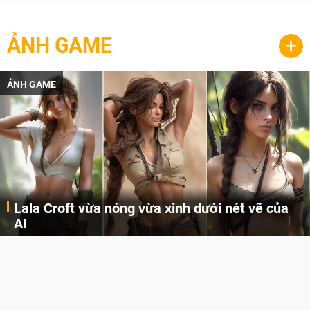
ẢNH GAME
+
ẢNH GAME
Lala Croft vừa nóng vừa xinh dưới nét vẽ của
AI
Cùng đến với những hình ảnh Lala Croft của Tomb Raider dưới nét vẽ của AI. Một cô nàng xinh đẹp, nóng bỏng nhưng cũng rắn rỏi và mạnh mẽ.