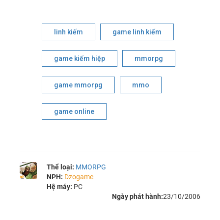
linh kiếm
game linh kiếm
game kiếm hiệp
mmorpg
game mmorpg
mmo
game online
Thể loại:
MMORPG
NPH:
Dzogame
Hệ máy:
PC
Ngày phát hành:
23/10/2006