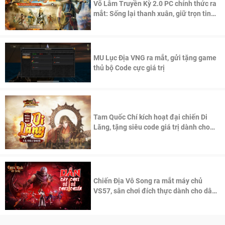
Võ Lâm Truyền Kỳ 2.0 PC chính thức ra
mắt: Sống lại thanh xuân, giữ trọn tinh
thần Võ Lâm
MU Lục Địa VNG ra mắt, gửi tặng game
thủ bộ Code cực giá trị
Tam Quốc Chí kích hoạt đại chiến Di
Lăng, tặng siêu code giá trị dành cho
100 độc giả đầu tiên.
Chiến Địa Vô Song ra mắt máy chủ
VS57, sân chơi đích thực dành cho dân
cày