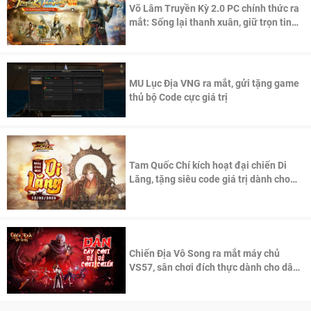
Võ Lâm Truyền Kỳ 2.0 PC chính thức ra
mắt: Sống lại thanh xuân, giữ trọn tinh
thần Võ Lâm
MU Lục Địa VNG ra mắt, gửi tặng game
thủ bộ Code cực giá trị
Tam Quốc Chí kích hoạt đại chiến Di
Lăng, tặng siêu code giá trị dành cho
100 độc giả đầu tiên.
Chiến Địa Vô Song ra mắt máy chủ
VS57, sân chơi đích thực dành cho dân
cày