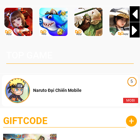
TOP GAME
5
Naruto Đại Chiến Mobile
MOBI
GIFTCODE
+