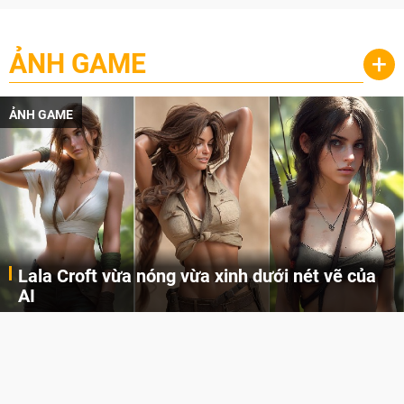
ẢNH GAME
+
ẢNH GAME
Lala Croft vừa nóng vừa xinh dưới nét vẽ của
AI
Cùng đến với những hình ảnh Lala Croft của Tomb Raider dưới nét vẽ của AI. Một cô nàng xinh đẹp, nóng bỏng nhưng cũng rắn rỏi và mạnh mẽ.