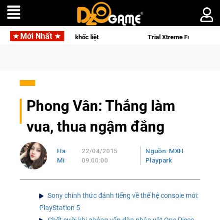
Mới Nhất
 lịch sử khốc liệt
Trial Xtreme Freedom – Game đua xe mô tô 
Phong Vân: Thắng làm
vua, thua ngậm đắng
Ha
22/04/2015
Nguồn: MXH
Mi
09:00:00
Playpark
Sony chính thức đánh tiếng về thế hệ console mới:
PlayStation 5
Chết cười khi phỏng vấn dàn nhân vật One Piece