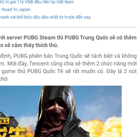
 trị giá 1 tỷ VNĐ đầu tiên tại Việt Nam
: Road To Japan
tranh với thể thức độc đáo nhất từ trước đến nay
 với server PUBG Steam thì PUBG Trung Quốc sẽ có thêm
 sẽ cảm thấy thích thú.
 định, PUBG phiên bản Trung Quốc sẽ tách biệt và không
eam. Mới đây, Tencent cũng chia sẻ thêm 2 chức năng mới
game thủ PUBG Quốc Tế sẽ rất muốn có. Đây là 2 nút
chờ.