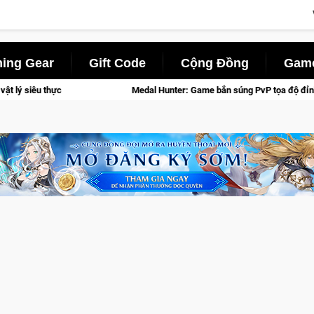
ing Gear
Gift Code
Cộng Đồng
Game
Medal Hunter: Game bắn súng PvP tọa độ đỉnh cao đưa bạn vào các chiến dịch l