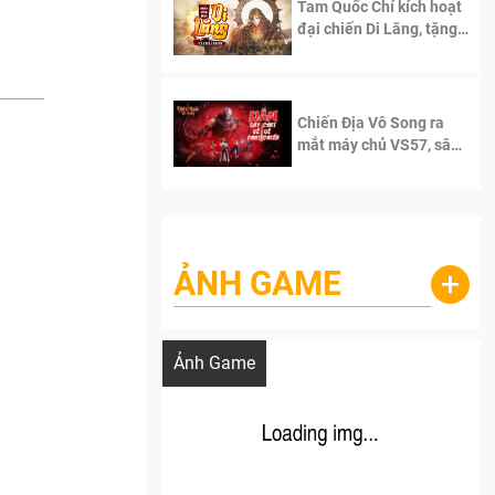
Tam Quốc Chí kích hoạt
đại chiến Di Lăng, tặng
siêu code giá trị dành
cho 100 độc giả đầu
tiên.
Chiến Địa Vô Song ra
mắt máy chủ VS57, sân
chơi đích thực dành cho
dân cày
ẢNH GAME
+
Lala Croft vừa nóng vừa xinh dưới nét vẽ
của AI
Ảnh Game