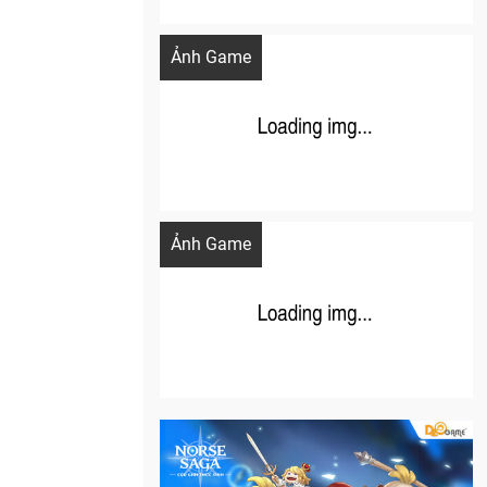
Khi AI Cosplay gái đẹp One Piece
Ảnh Game
Cosplay Xiangling siêu cute
Ảnh Game