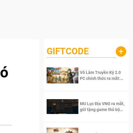
GIFTCODE
+
có
Võ Lâm Truyền Kỳ 2.0
PC chính thức ra mắt:
Sống lại thanh xuân, giữ
trọn tinh thần Võ Lâm
MU Lục Địa VNG ra mắt,
gửi tặng game thủ bộ
Code cực giá trị