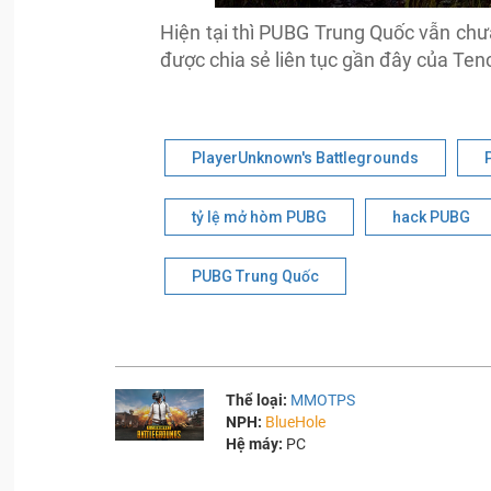
Hiện tại thì PUBG Trung Quốc vẫn chưa
được chia sẻ liên tục gần đây của Ten
PlayerUnknown's Battlegrounds
tỷ lệ mở hòm PUBG
hack PUBG
PUBG Trung Quốc
Thể loại:
MMOTPS
NPH:
BlueHole
Hệ máy:
PC