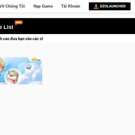
Về Chúng Tôi
Nạp Game
Tài Khoản
 List
ịch sử khốc liệt
CFVL 2026 Mùa 2 khép lại với hành trình đầy