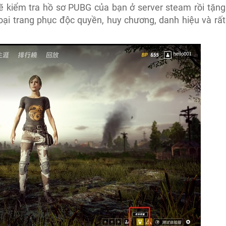
 kiểm tra hồ sơ PUBG của bạn ở server steam rồi tặng
ại trang phục độc quyền, huy chương, danh hiệu và rất