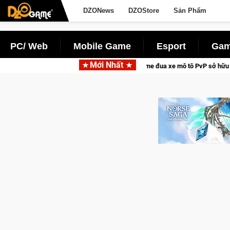
DZONews
DZOStore
Sản Phẩm
PC/ Web
Mobile Game
Esport
Gam
Mới Nhất
me Freedom – Game đua xe mô tô PvP sở hữu vật lý siêu thực